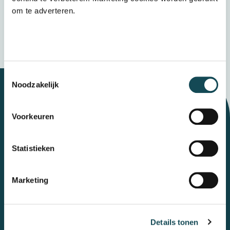
Verzenden
om te adverteren.
Wij bewaren uw gegevens veilig
Toestemmingsselectie
Noodzakelijk
Let's talk
Voorkeuren
Statistieken
Contact
Marketing
Mental Care Group
Polanerbaan
3
3447 GN
Woerden
Details tonen