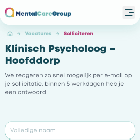
Ope
Ga naar de homepagina
Vacatures
Solliciteren
Klinisch Psycholoog –
Hoofddorp
We reageren zo snel mogelijk per e-mail op
je sollicitatie, binnen 5 werkdagen heb je
een antwoord
Volledige naam