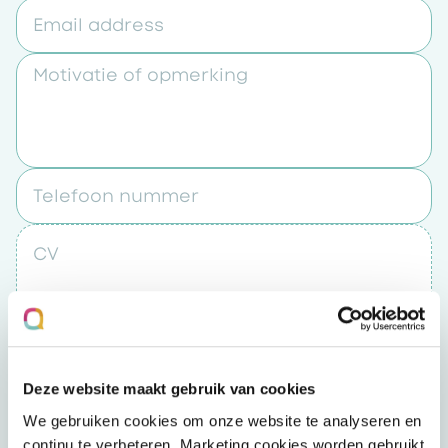
Email address
Motivatie of opmerking
Telefoon nummer
CV
Upload een bestand
Deze website maakt gebruik van cookies
Door op “verzenden” te klikken accepteert u
We gebruiken cookies om onze website te analyseren en
het
privacybeleid
continu te verbeteren. Marketing cookies worden gebruikt