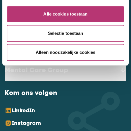
werkenbij@mentalcaregroup.nl
Alle cookies toestaan
NL Mental Care Group B.V.
:
KvK:
76188132
Selectie toestaan
Vacatures
Alleen noodzakelijke cookies
Mental Care Group
Kom ons volgen
LinkedIn
Instagram