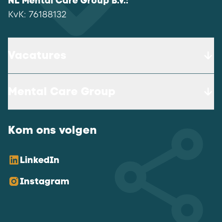
NL Mental Care Group B.V.
:
KvK:
76188132
Vacatures
Mental Care Group
Kom ons volgen
LinkedIn
Instagram