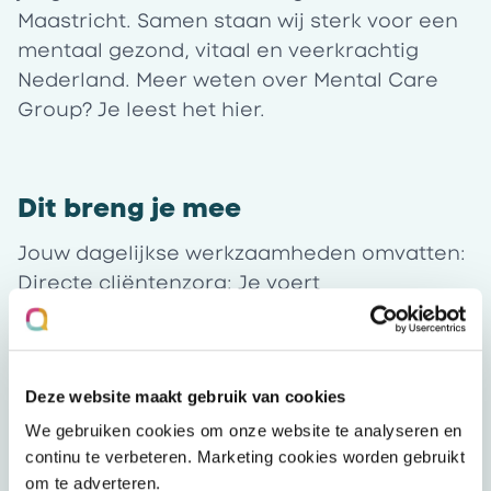
Maastricht. Samen staan wij sterk voor een
mentaal gezond, vitaal en veerkrachtig
Nederland. Meer weten over Mental Care
Group? Je leest het
hier
.
Dit breng je mee
Jouw dagelijkse werkzaamheden omvatten:
Directe cliëntenzorg:
Je voert
(psycho)diagnostisch onderzoek uit, stelt
indicaties, en biedt (psycho)therapeutische
behandelingen aan cliënten met complexe
Deze website maakt gebruik van cookies
problematiek. Je begeleidt hen naar herstel,
welzijn en regie, en handelt snel en
We gebruiken cookies om onze website te analyseren en
adequaat in crisissituaties.
continu te verbeteren. Marketing cookies worden gebruikt
om te adverteren.
Regiebehandelaar:
Je neemt de rol van