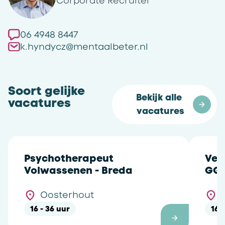
Corporate Recruiter
06 4948 8447
k.hyndycz@mentaalbeter.nl
Soort gelijke
Bekijk alle 
vacatures
vacatures
Psychotherapeut
Ver
Volwassenen - Breda
GGZ
Oosterhout
16 - 36 uur
16 