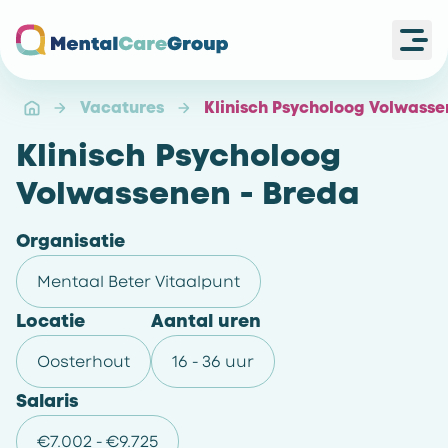
Ope
Ga naar de homepagina
Vacatures
Klinisch Psycholoog Volwasse
Klinisch Psycholoog
Volwassenen - Breda
Organisatie
Mentaal Beter Vitaalpunt
Locatie
Aantal uren
Oosterhout
16 - 36 uur
Salaris
€7.002 - €9.725