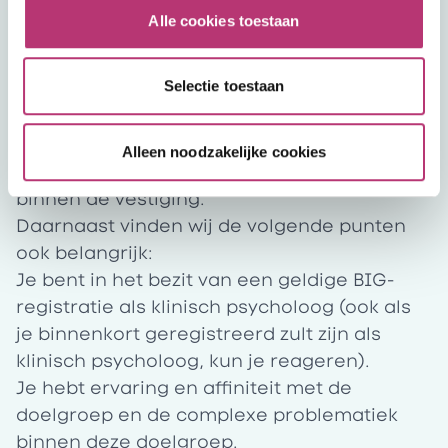
behandeltrajecten of atypische situaties.
Alle cookies toestaan
Kwaliteitsverbetering:
Je draagt actief bij
aan de continue verbetering van onze
Selectie toestaan
zorgprocessen en het kwaliteitsbeleid. Dit
omvat het signaleren van knelpunten,
deelname aan projecten en commissies, en
Alleen noodzakelijke cookies
het implementeren van verbeteringen
binnen de vestiging.
Daarnaast vinden wij de volgende punten
ook belangrijk:
Je bent in het bezit van een geldige BIG-
registratie als klinisch psycholoog (ook als
je binnenkort geregistreerd zult zijn als
klinisch psycholoog, kun je reageren).
Je hebt ervaring en affiniteit met de
doelgroep en de complexe problematiek
binnen deze doelgroep.