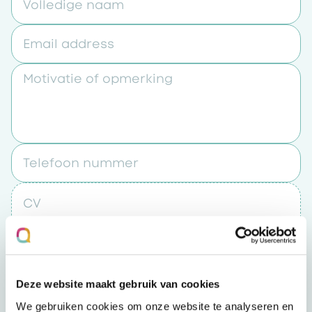
Volledige naam
Email address
Motivatie of opmerking
Telefoon nummer
CV
Upload een bestand
Deze website maakt gebruik van cookies
Door op “verzenden” te klikken accepteert u
We gebruiken cookies om onze website te analyseren en