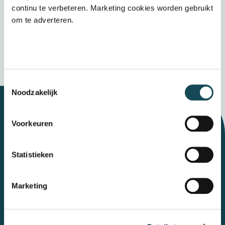
het
privacybeleid
continu te verbeteren. Marketing cookies worden gebruikt
om te adverteren.
Verzenden
Wij bewaren uw gegevens veilig
Toestemmingsselectie
Noodzakelijk
Voorkeuren
Let's talk
Statistieken
Contact
Marketing
Mental Care Group
Polanerbaan
3