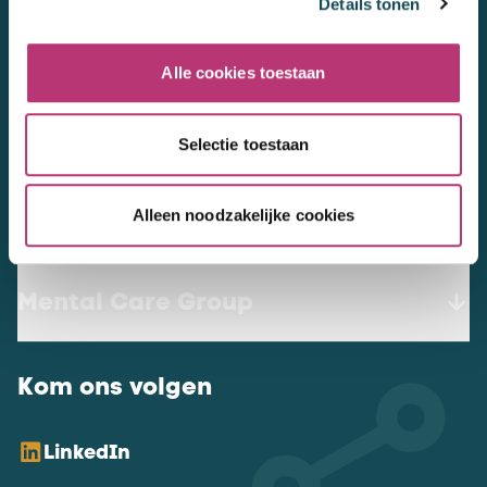
Details tonen
3447 GN
Woerden
werkenbij@mentalcaregroup.nl
Alle cookies toestaan
NL Mental Care Group B.V.
:
KvK:
76188132
Selectie toestaan
Alleen noodzakelijke cookies
Vacatures
Mental Care Group
Kom ons volgen
LinkedIn