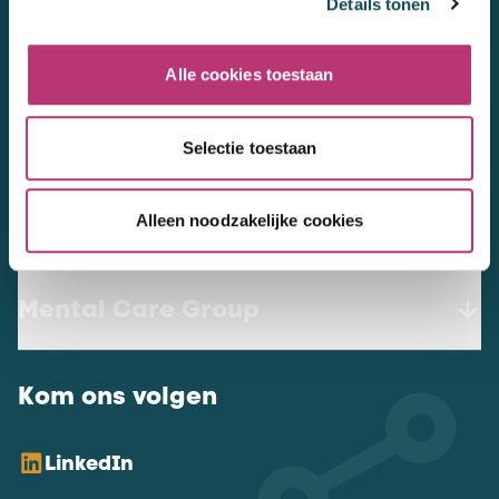
Details tonen
3447 GN
Woerden
werkenbij@mentalcaregroup.nl
Alle cookies toestaan
NL Mental Care Group B.V.
:
KvK:
76188132
Selectie toestaan
Alleen noodzakelijke cookies
Vacatures
Mental Care Group
Kom ons volgen
LinkedIn