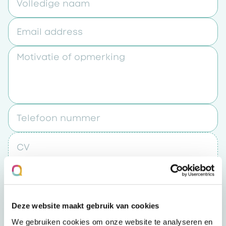
Volledige naam
Email address
Motivatie of opmerking
Telefoon nummer
CV
Upload een bestand
Deze website maakt gebruik van cookies
Door op “verzenden” te klikken accepteert u
We gebruiken cookies om onze website te analyseren en