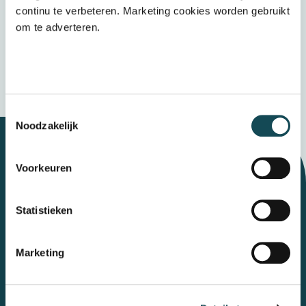
het
privacybeleid
continu te verbeteren. Marketing cookies worden gebruikt
om te adverteren.
Verzenden
Wij bewaren uw gegevens veilig
Toestemmingsselectie
Noodzakelijk
Voorkeuren
Let's talk
Statistieken
Contact
Marketing
Mental Care Group
Polanerbaan
3