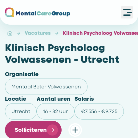
Ope
Ga naar de homepagina
Vacatures
Klinisch Psycholoog Volwasse
Klinisch Psycholoog
Volwassenen - Utrecht
Organisatie
Mentaal Beter Volwassenen
Locatie
Aantal uren
Salaris
Utrecht
16 - 32 uur
€7.556 - €9.725
Solliciteren