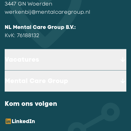
3447 GN
Woerden
werkenbij@mentalcaregroup.nl
NL Mental Care Group B.V.
:
KvK:
76188132
Vacatures
Mental Care Group
Kom ons volgen
LinkedIn