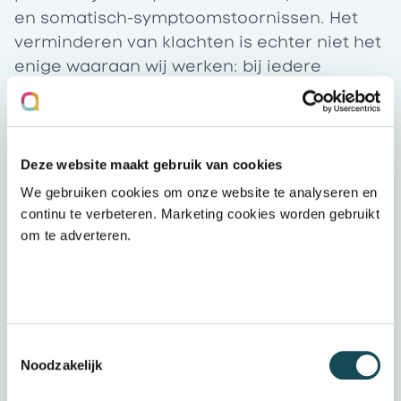
en somatisch-symptoomstoornissen. Het
verminderen van klachten is echter niet het
enige waaraan wij werken: bij iedere
behandeling zorgen we ervoor dat mensen
groeien in hun zelfredzaamheid en weer de
regie over hun eigen leven kunnen
oppakken, ongeacht hun leeftijd. Klik
hier
Deze website maakt gebruik van cookies
als je meer wilt weten over Mentaal Beter.
We gebruiken cookies om onze website te analyseren en
Over Mental Care Group
continu te verbeteren. Marketing cookies worden gebruikt
Mentaal Beter, HSK, Opdidakt, Vitalmindz,
om te adverteren.
AlleskITs en Siggie zijn allemaal onderdeel
van Mental Care Group. Met meer dan 2000
medewerkers door het land zetten wij ons
iedere dag in om de beste zorg te bieden
Toestemmingsselectie
aan onze cliënten, van jong tot oud en van
Noodzakelijk
Groningen tot Maastricht. Samen staan wij