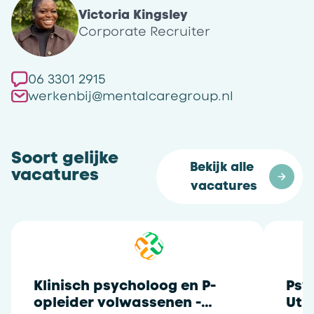
Victoria Kingsley
Corporate Recruiter
06 3301 2915
werkenbij@mentalcaregroup.nl
Soort gelijke
Bekijk alle 
vacatures
vacatures
Klinisch psycholoog en P-
Psy
opleider volwassenen -
Utr