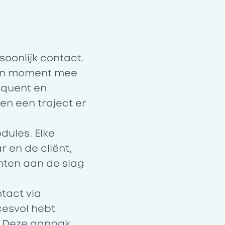
soonlijk contact.
zen moment mee
equent en
en een traject er
dules. Elke
 en de cliënt,
hten aan de slag
tact via
cesvol hebt
” Deze aanpak