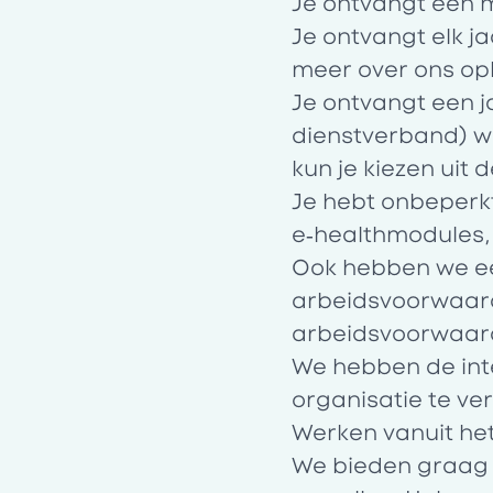
Je ontvangt een m
Je ontvangt elk j
meer over ons opl
Je ontvangt een j
dienstverband) wa
kun je kiezen uit 
Je hebt onbeperk
e‑healthmodules, 
Ook hebben we ee
arbeidsvoorwaar
arbeidsvoorwaar
We hebben de inte
organisatie te ve
Werken vanuit he
We bieden graag d