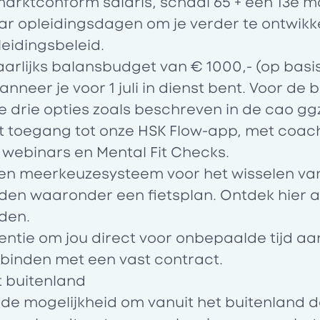
arktconform salaris, schaal 65 + een 13e 
aar opleidingsdagen om je verder te ontwikk
eidingsbeleid.
aarlijks balansbudget van € 1000,- (op basis
nneer je voor 1 juli in dienst bent. Voor de
de drie opties zoals beschreven in de cao gg
t toegang tot onze HSK Flow-app, met coac
webinars en Mental Fit Checks.
n meerkeuzesysteem voor het wisselen va
den waaronder een fietsplan. Ontdek
hier
a
den.
ntie om jou direct voor onbepaalde tijd aa
rbinden met een vast contract.
t buitenland
e mogelijkheid om vanuit het buitenland de