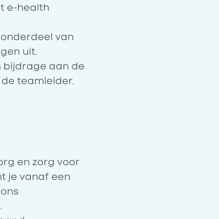
t e-health
 onderdeel van
gen uit.
n bijdrage aan de
 de teamleider.
org en zorg voor
t je vanaf een
 ons
.