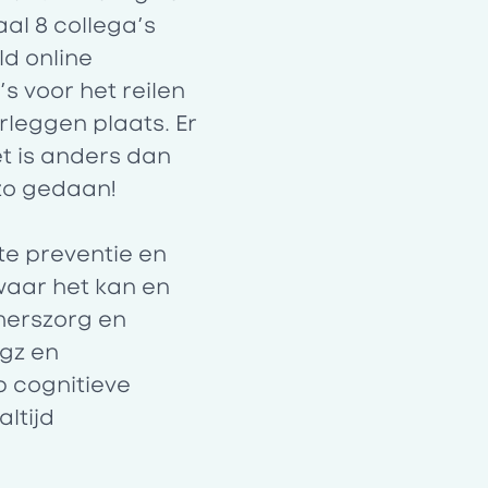
al 8 collega’s
ld online
’s voor het reilen
rleggen plaats. Er
Het is anders dan
 zo gedaan!
e preventie en
waar het kan en
emerszorg en
gz en
p cognitieve
ltijd