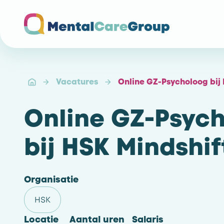
Ga naar de homepagina
Vacatures
Online GZ-Psycholoog bij
Online GZ-Psyc
bij HSK Mindshif
Organisatie
HSK
Locatie
Aantal uren
Salaris