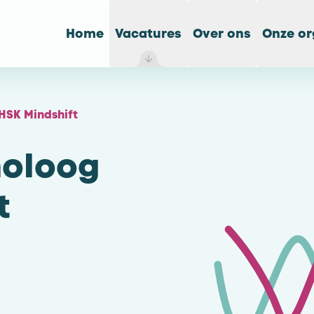
Home
Vacatures
Over ons
Onze or
 HSK Mindshift
holoog
t