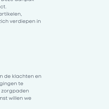
ct.
rtikelen,
zich verdiepen in
n de klachten en
gingen te
e zorgpaden
mst willen we