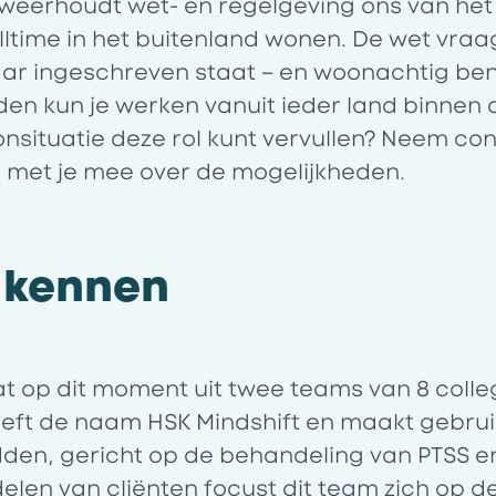
s weerhoudt wet- en regelgeving ons van h
lltime in het buitenland wonen. De wet vraa
jaar ingeschreven staat – en woonachtig ben
n kun je werken vanuit ieder land binnen de 
onsituatie deze rol kunt vervullen? Neem co
met je mee over de mogelijkheden.
 kennen
t op dit moment uit twee teams van 8 colle
eft de naam HSK Mindshift en maakt gebrui
den, gericht op de behandeling van PTSS e
len van cliënten focust dit team zich op d