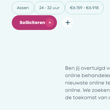
Assen
24 - 32 uur
€6.159 - €6.918
Solliciteren
Ben jij overtuigd
online behandelen 
nieuwste online t
online. We zoeken
de toekomst van 