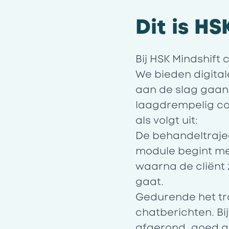
Dit is HS
Bij HSK Mindshift
We bieden digita
aan de slag gaan
laagdrempelig con
als volgt uit:
De behandeltrajec
module begint me
waarna de cliënt
gaat.
Gedurende het tr
chatberichten. Bi
afgerond, goed g