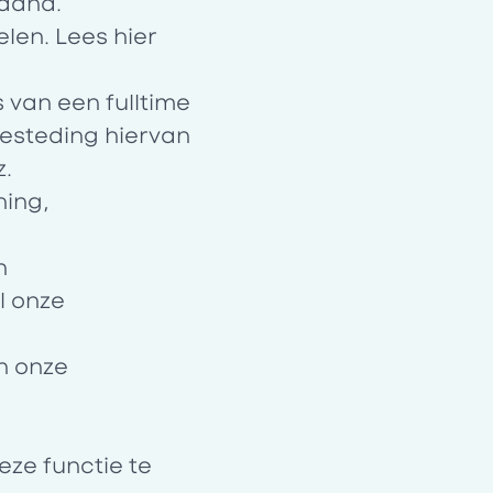
maand.
elen. Lees
hier
 van een fulltime
 besteding hiervan
z.
hing,
n
l onze
n onze
ze functie te