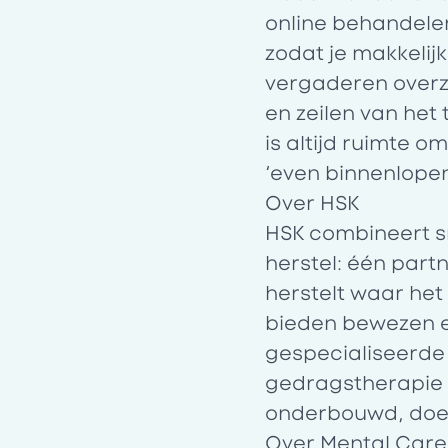
online behandele
zodat je makkelij
vergaderen overzic
en zeilen van het
is altijd ruimte o
‘even binnenlopen
Over HSK
HSK
combineert sn
herstel: één par
herstelt waar het
bieden bewezen e
gespecialiseerde
gedragstherapie (
onderbouwd, doel
Over Mental Car