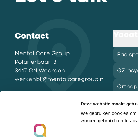
Vacat
Contact
Mental Care Group
Basisp
Polanerbaan
3
3447 GN
Woerden
GZ-psy
werkenbij@mentalcaregroup.nl
Ortho
NL Mental Care Group B.V.
:
KvK:
76188132
Deze website maakt gebru
We gebruiken cookies om o
Vacatu
worden gebruikt om te adv
Ga naar de homepagina