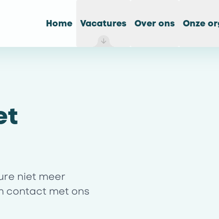
Home
Vacatures
Over ons
Onze or
et
ture niet meer
m contact met ons