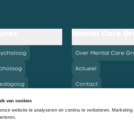
ures
Mental Care G
sycholoog
Over Mental Care G
choloog
Actueel
pedagoog
Contact
ik van cookies
nze website te analyseren en continu te verbeteren. Marketing
res
erteren.