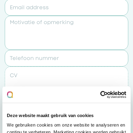
Email address
Motivatie of opmerking
Telefoon nummer
CV
Upload een bestand
Deze website maakt gebruik van cookies
Door op “verzenden” te klikken accepteert u
We gebruiken cookies om onze website te analyseren en
het
privacybeleid
continu te verbeteren. Marketing cookies worden gebruikt