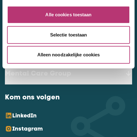
werkenbij@mentalcaregroup.nl
Alle cookies toestaan
NL Mental Care Group B.V.
:
KvK:
76188132
Selectie toestaan
Vacatures
Alleen noodzakelijke cookies
Mental Care Group
Kom ons volgen
LinkedIn
Instagram