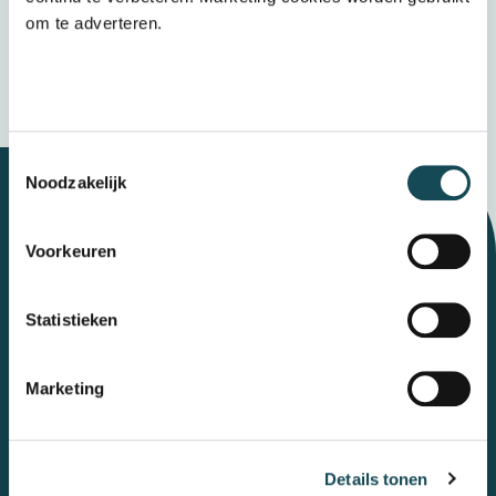
Verzenden
om te adverteren.
Wij bewaren uw gegevens veilig
Toestemmingsselectie
Noodzakelijk
Let's talk
Voorkeuren
Statistieken
Contact
Marketing
Mental Care Group
Polanerbaan
3
3447 GN
Woerden
Details tonen