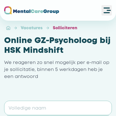
Ope
Ga naar de homepagina
Vacatures
Solliciteren
Online GZ-Psycholoog bij
HSK Mindshift
We reageren zo snel mogelijk per e-mail op
je sollicitatie, binnen 5 werkdagen heb je
een antwoord
Volledige naam