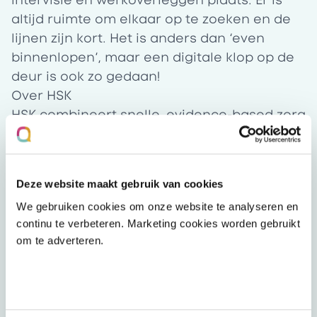
intervisie en werkoverleggen plaats. Er is
altijd ruimte om elkaar op te zoeken en de
lijnen zijn kort. Het is anders dan ‘even
binnenlopen’, maar een digitale klop op de
deur is ook zo gedaan!
Over HSK
HSK
combineert snelle, evidence-based zorg
met werkgerichte preventie en herstel: één
partner voor mentale gezondheid die
voorkomt waar het kan en herstelt waar het
Deze website maakt gebruik van cookies
nodig is. Wij zijn gespecialiseerd in
We gebruiken cookies om onze website te analyseren en
werknemerszorg en bieden bewezen
continu te verbeteren. Marketing cookies worden gebruikt
effectieve behandelingen binnen de basis-
om te adverteren.
ggz en gespecialiseerde ggz. Onze
behandelingen zijn gebaseerd op
cognitieve gedragstherapie (CGT), EMDR en
blended en online therapie, altijd