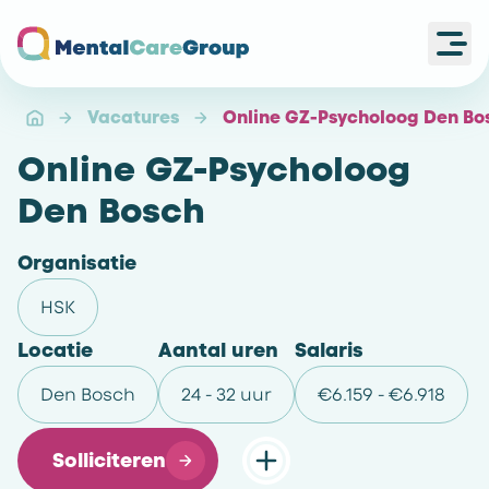
Ope
Ga naar de homepagina
Vacatures
Online GZ-Psycholoog Den Bo
Online GZ-Psycholoog
Den Bosch
Organisatie
HSK
Locatie
Aantal uren
Salaris
Den Bosch
24 - 32 uur
€6.159 - €6.918
Solliciteren