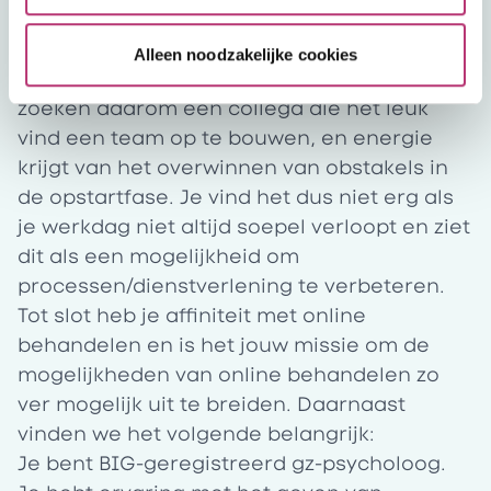
Dit breng je mee
Team HSK Mindshift is volop in ontwikkeling
Alleen noodzakelijke cookies
en staat nog in de kinderschoenen. We
zoeken daarom een collega die het leuk
vind een team op te bouwen, en energie
krijgt van het overwinnen van obstakels in
de opstartfase. Je vind het dus niet erg als
je werkdag niet altijd soepel verloopt en ziet
dit als een mogelijkheid om
processen/dienstverlening te verbeteren.
Tot slot heb je affiniteit met online
behandelen en is het jouw missie om de
mogelijkheden van online behandelen zo
ver mogelijk uit te breiden. Daarnaast
vinden we het volgende belangrijk:
Je bent BIG-geregistreerd gz-psycholoog.