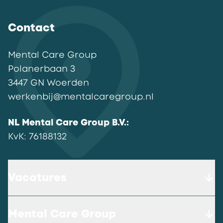
Contact
Mental Care Group
Polanerbaan
3
3447 GN
Woerden
werkenbij@mentalcaregroup.nl
NL Mental Care Group B.V.
:
KvK:
76188132
Vacatures
Mental Care Group