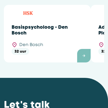
Basispsycholoog - Den
Adm
Bosch
Pla
Den Bosch
32 uur
32 
Let's talk