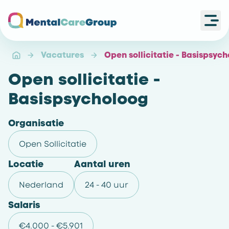
Ope
Ga naar de homepagina
Vacatures
Open sollicitatie - Basispsyc
Open sollicitatie -
Basispsycholoog
Organisatie
Open Sollicitatie
Locatie
Aantal uren
Nederland
24 - 40 uur
Salaris
€4.000 - €5.901