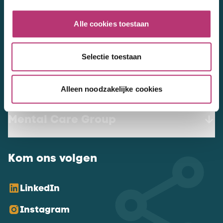
werkenbij@mentalcaregroup.nl
Alle cookies toestaan
NL Mental Care Group B.V.
:
KvK:
76188132
Selectie toestaan
Vacatures
Alleen noodzakelijke cookies
Mental Care Group
Kom ons volgen
LinkedIn
Instagram