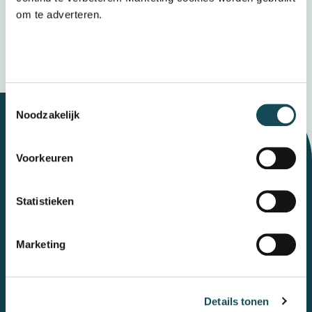
Verzenden
om te adverteren.
Wij bewaren uw gegevens veilig
Toestemmingsselectie
Noodzakelijk
Let's talk
Voorkeuren
Statistieken
Contact
Marketing
Mental Care Group
Polanerbaan
3
3447 GN
Woerden
Details tonen