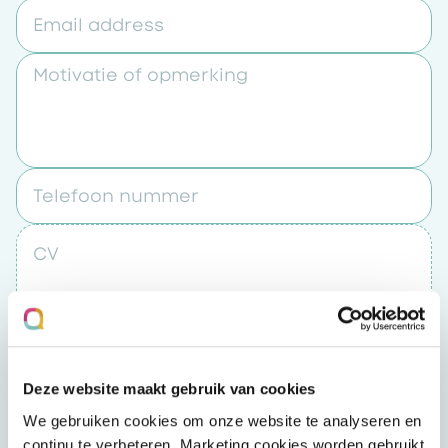
Email address
Motivatie of opmerking
Telefoon nummer
CV
Upload een bestand
Deze website maakt gebruik van cookies
Door op “verzenden” te klikken accepteert u
We gebruiken cookies om onze website te analyseren en
het
privacybeleid
continu te verbeteren. Marketing cookies worden gebruikt