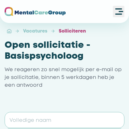
Ope
Ga naar de homepagina
Vacatures
Solliciteren
Open sollicitatie -
Basispsycholoog
We reageren zo snel mogelijk per e-mail op
je sollicitatie, binnen 5 werkdagen heb je
een antwoord
Volledige naam