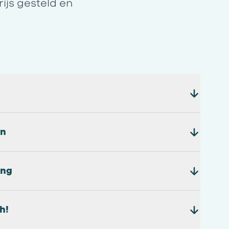
ijs gesteld en
en
ing
h!