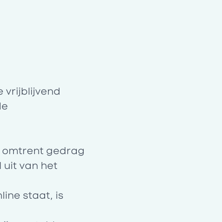
 vrijblijvend
de
ng omtrent gedrag
 uit van het
ine staat, is