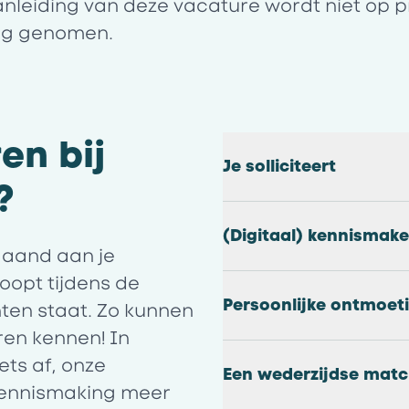
anleiding van deze vacature wordt niet op pr
ing genomen.
en bij
Je solliciteert
?
(Digitaal) kennismak
fgaand aan je
loopt tijdens de
Persoonlijke ontmoet
hten staat. Zo kunnen
ren kennen! In
ets af, onze
Een wederzijdse matc
e kennismaking meer