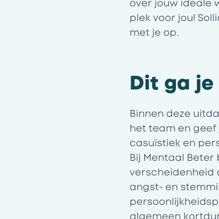
over jouw ideale 
plek voor jou! So
met je op.
Dit ga j
Binnen deze uitd
het team en geef
casuïstiek en per
Bij
Mentaal Beter
verscheidenheid 
angst- en stemmi
persoonlijkheids
algemeen kortdur