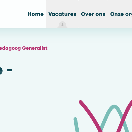
Home
Vacatures
Over ons
Onze or
pedagoog Generalist
 -