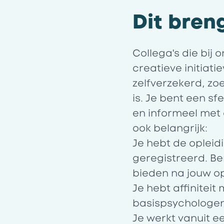
Dit bren
Collega's die bi
creatieve initiat
zelfverzekerd, zo
is. Je bent een 
en informeel met
ook belangrijk:
Je hebt de oplei
geregistreerd. Be
bieden na jouw o
Je hebt affinitei
basispsychologe
Je werkt vanuit e