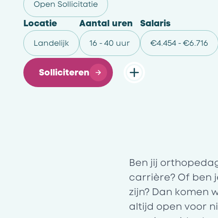
Open Sollicitatie
Locatie
Aantal uren
Salaris
Landelijk
16 - 40 uur
€4.454 - €6.716
Solliciteren
Ben jij orthopeda
carrière? Of ben 
zijn? Dan komen w
altijd open voor 