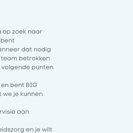
g op zoek naar
 bent
wanneer dat nodig
t team betrokken
e volgende punten
 en bent BIG
t we je kunnen
rvisie aan
idszorg en je wilt