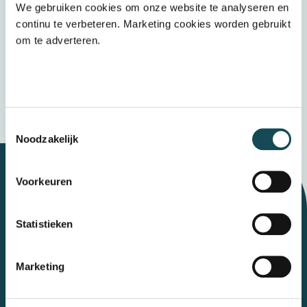
We gebruiken cookies om onze website te analyseren en
Door op “verzenden” te klikken accepteert u
continu te verbeteren. Marketing cookies worden gebruikt
het
privacybeleid
om te adverteren.
Verzenden
Wij bewaren uw gegevens veilig
Toestemmingsselectie
Noodzakelijk
Voorkeuren
Let's talk
Statistieken
Contact
Marketing
Mental Care Group