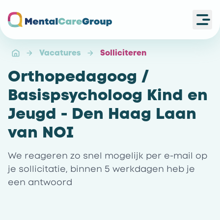
Ope
Ga naar de homepagina
Vacatures
Solliciteren
Orthopedagoog /
Basispsycholoog Kind en
Jeugd - Den Haag Laan
van NOI
We reageren zo snel mogelijk per e-mail op
je sollicitatie, binnen 5 werkdagen heb je
een antwoord