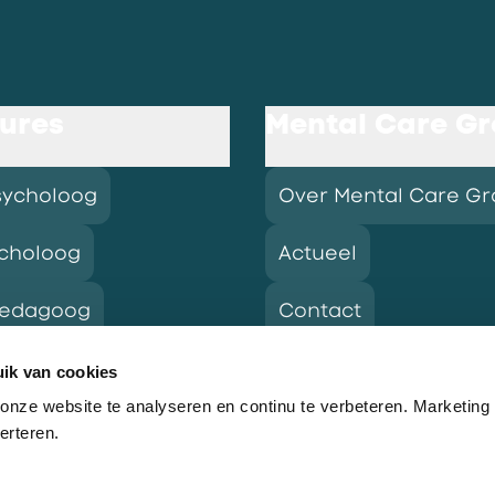
ures
Mental Care G
sycholoog
Over Mental Care G
choloog
Actueel
pedagoog
Contact
ik van cookies
nze website te analyseren en continu te verbeteren. Marketing
res
erteren.