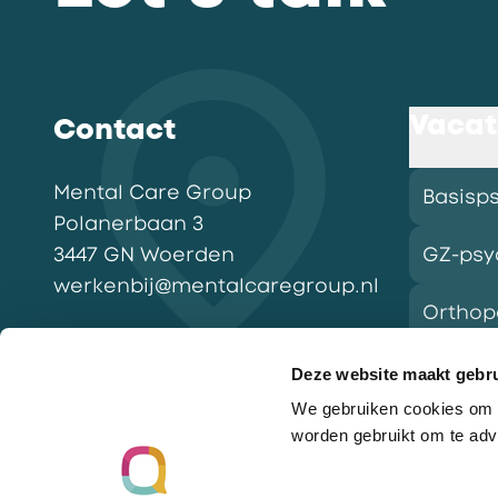
Vacat
Contact
Mental Care Group
Basisp
Polanerbaan
3
3447 GN
Woerden
GZ-psy
werkenbij@mentalcaregroup.nl
Ortho
NL Mental Care Group B.V.
:
KvK:
76188132
Deze website maakt gebru
We gebruiken cookies om o
Vacatu
worden gebruikt om te adv
Ga naar de homepagina