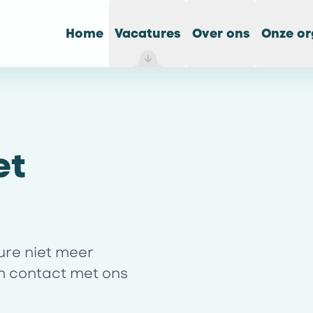
Home
Vacatures
Over ons
Onze or
et
ture niet meer
m contact met ons