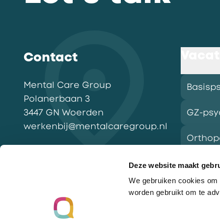
Vacat
Contact
Mental Care Group
Basisp
Polanerbaan
3
3447 GN
Woerden
GZ-psy
werkenbij@mentalcaregroup.nl
Ortho
NL Mental Care Group B.V.
:
KvK:
76188132
Deze website maakt gebru
We gebruiken cookies om o
Vacatu
worden gebruikt om te adv
Ga naar de homepagina