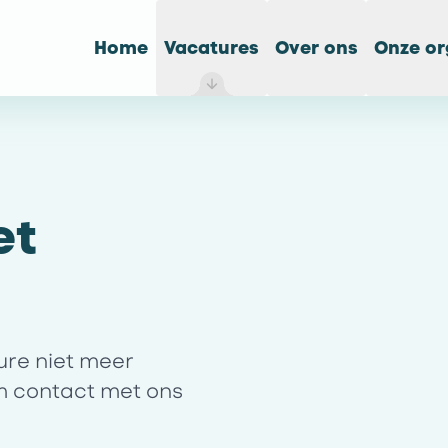
Home
Vacatures
Over ons
Onze or
et
ture niet meer
m contact met ons