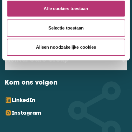
NL Mental Care Group B.V.
:
Alle cookies toestaan
KvK:
76188132
Selectie toestaan
Vacatures
Alleen noodzakelijke cookies
Mental Care Group
Kom ons volgen
LinkedIn
Instagram