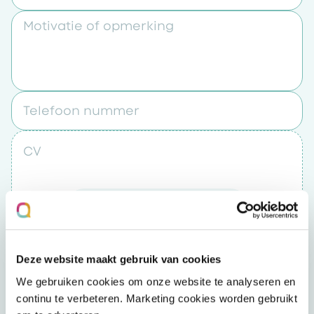
Motivatie of opmerking
Telefoon nummer
CV
Upload een bestand
Door op “verzenden” te klikken accepteert u
Deze website maakt gebruik van cookies
het
privacybeleid
We gebruiken cookies om onze website te analyseren en
continu te verbeteren. Marketing cookies worden gebruikt
Verzenden