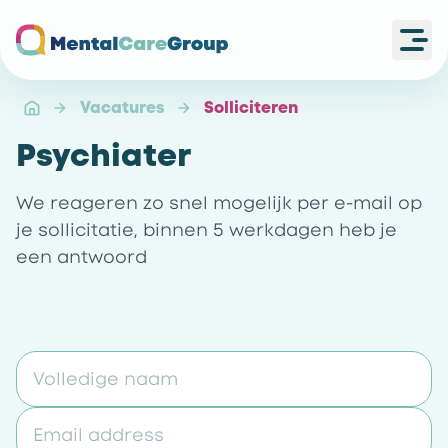
Ope
Ga naar de homepagina
Vacatures
Solliciteren
Psychiater
We reageren zo snel mogelijk per e-mail op
je sollicitatie, binnen 5 werkdagen heb je
een antwoord
Volledige naam
Email address