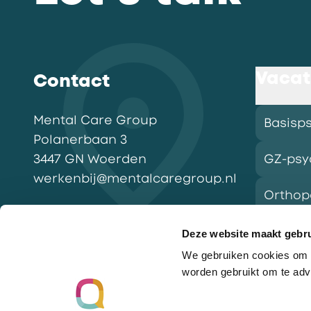
Vacat
Contact
Mental Care Group
Basisp
Polanerbaan
3
3447 GN
Woerden
GZ-psy
werkenbij@mentalcaregroup.nl
Ortho
NL Mental Care Group B.V.
:
KvK:
76188132
Deze website maakt gebru
We gebruiken cookies om o
Vacatu
worden gebruikt om te adv
Ga naar de homepagina