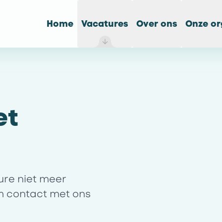
Home
Vacatures
Over ons
Onze or
et
ture niet meer
m contact met ons