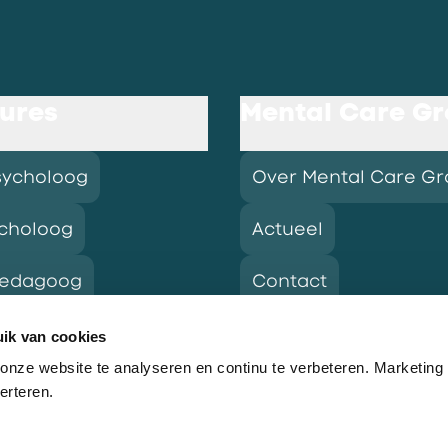
ures
Mental Care G
sycholoog
Over Mental Care G
choloog
Actueel
pedagoog
Contact
ik van cookies
nze website te analyseren en continu te verbeteren. Marketing
res
erteren.