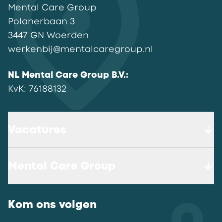
Mental Care Group
Polanerbaan
3
3447 GN
Woerden
werkenbij@mentalcaregroup.nl
NL Mental Care Group B.V.
:
KvK:
76188132
Vacatures
Mental Care Group
Kom ons volgen