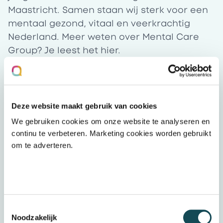
Maastricht. Samen staan wij sterk voor een
mentaal gezond, vitaal en veerkrachtig
Nederland. Meer weten over Mental Care
Group? Je leest het
hier
.
Dit breng je mee
Deze website maakt gebruik van cookies
Wij zijn op zoek naar een Psychiater voor 8
We gebruiken cookies om onze website te analyseren en
tot 32 uur per week voor de vestiging
continu te verbeteren. Marketing cookies worden gebruikt
Delft. Binnen Mentaal Beter streven we naar
om te adverteren.
een harmonieuze samenwerking tussen
verschillende individuen, disciplines en
expertises. Daarnaast verwachten we het
volgende:
Toestemmingsselectie
Je bent in het bezit van een geldige BIG-
Noodzakelijk