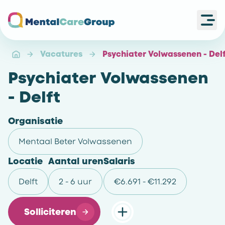
Ope
Ga naar de homepagina
Vacatures
Psychiater Volwassenen - Del
Psychiater Volwassenen
- Delft
Organisatie
Mentaal Beter Volwassenen
Locatie
Aantal uren
Salaris
Delft
2 - 6 uur
€6.691 - €11.292
Solliciteren