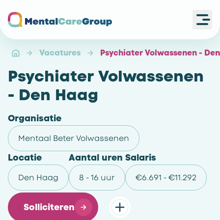
Ope
Ga naar de homepagina
Vacatures
Psychiater Volwassenen - De
Psychiater Volwassenen
- Den Haag
Organisatie
Mentaal Beter Volwassenen
Locatie
Aantal uren
Salaris
Den Haag
8 - 16 uur
€6.691 - €11.292
Solliciteren