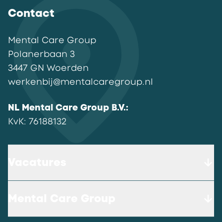
Contact
Mental Care Group
Polanerbaan
3
3447 GN
Woerden
werkenbij@mentalcaregroup.nl
NL Mental Care Group B.V.
:
KvK:
76188132
Vacatures
Mental Care Group