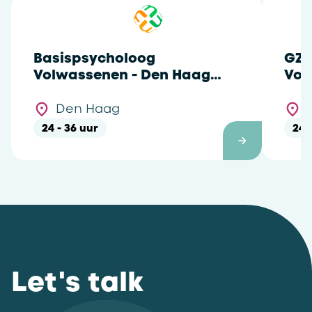
Basispsycholoog
GZ-
Volwassenen - Den Haag
Vol
Regulusweg
Reg
Den Haag
24 - 36 uur
24 
Let's talk