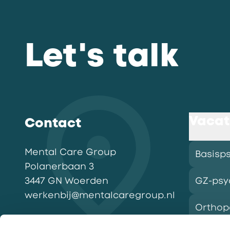
Let's talk
Vacat
Contact
Mental Care Group
Basisp
Polanerbaan
3
3447 GN
Woerden
GZ-psy
werkenbij@mentalcaregroup.nl
Ortho
NL Mental Care Group B.V.
: