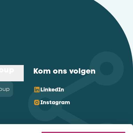
roup
Kom ons volgen
roup
LinkedIn
Instagram