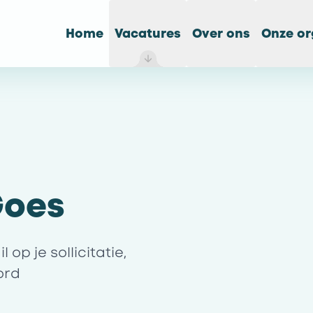
Home
Vacatures
Over ons
Onze or
Goes
op je sollicitatie,
ord