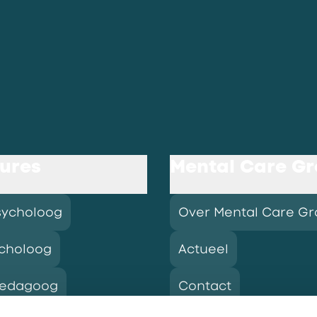
ures
Mental Care G
sycholoog
Over Mental Care G
choloog
Actueel
pedagoog
Contact