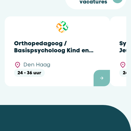
vacatures
Orthopedagoog /
Sys
Basispsycholoog Kind en
Jeu
Jeugd - Den Haag Laan van
NOI
Den Haag
24 - 36 uur
24 