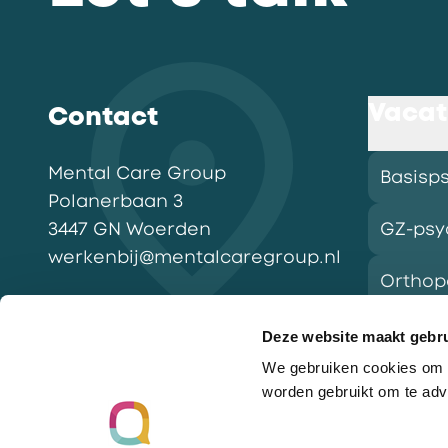
Vacat
Contact
Mental Care Group
Basisp
Polanerbaan
3
3447 GN
Woerden
GZ-psy
werkenbij@mentalcaregroup.nl
Ortho
NL Mental Care Group B.V.
:
KvK:
76188132
Deze website maakt gebru
We gebruiken cookies om o
Vacatu
worden gebruikt om te adv
Ga naar de homepagina