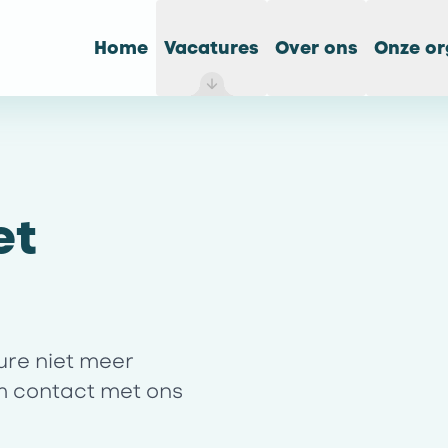
Home
Vacatures
Over ons
Onze or
et
ture niet meer
m contact met ons