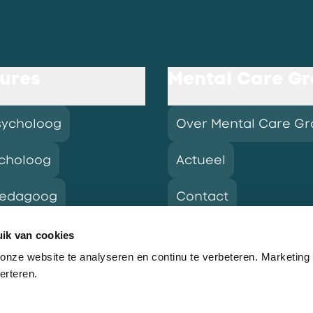
ures
Mental Care G
sycholoog
Over Mental Care G
choloog
Actueel
pedagoog
Contact
ik van cookies
nze website te analyseren en continu te verbeteren. Marketing
res
erteren.