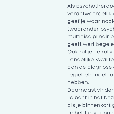
Als psychotherape
verantwoordelijk 
geef je waar nod
(waaronder psych
multidisciplinair
geeft werkbegele
Ook zul je de rol 
Landelijke Kwalite
aan de diagnose e
regiebehandelaa
hebben.
Daarnaast vinden 
Je bent in het be
als je binnenkort 
Je hebt ervaring 