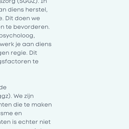
szorg (SGGZ). In
an diens herstel,
e. Dit doen we
n te bevorderen.
-psycholoog,
werk je aan diens
en regie. Dit
gsfactoren te
 de
gz). We zijn
chten die te maken
isme en
en is echter niet