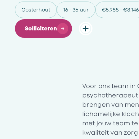
Oosterhout
16 - 36 uur
€5.988 - €8.146
Solliciteren
Voor ons team in 
psychotherapeut
brengen van men
lichamelijke klac
met jouw team te 
kwaliteit van zor