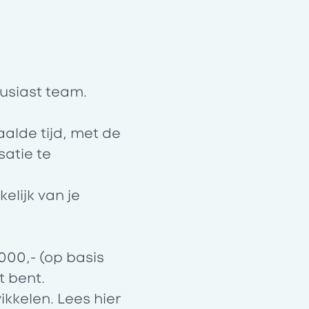
usiast team.
alde tijd, met de
satie te
elijk van je
000,- (op basis
t bent.
ikkelen. Lees
hier