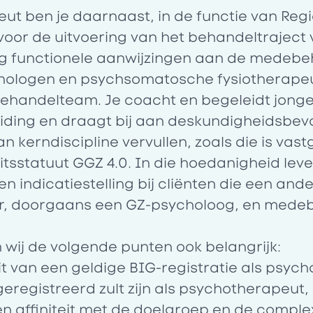
ut ben je daarnaast, in de functie van Re
voor de uitvoering van het behandeltraject 
ig functionele aanwijzingen aan de medeb
ologen en psychsomatosche fysiotherapeu
 behandelteam. Je coacht en begeleidt jonge
iding en draagt bij aan deskundigheidsbev
van kerndiscipline vervullen, zoals die is vas
itsstatuut GGZ 4.0. In die hoedanigheid leve
n indicatiestelling bij cliënten die een and
r, doorgaans een GZ-psycholoog, en mede
wij de volgende punten ook belangrijk:
zit van een geldige BIG-registratie als psyc
geregistreerd zult zijn als psychotherapeut,
en affiniteit met de doelgroep en de compl