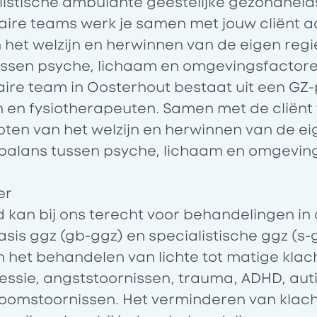
listische ambulante geestelijke gezondheid
naire teams werk je samen met jouw cliënt a
 het welzijn en herwinnen van de eigen regi
ussen psyche, lichaam en omgevingsfactore
naire team in Oosterhout bestaat uit een GZ
 en fysiotherapeuten. Samen met de cliënt 
oten van het welzijn en herwinnen van de eig
balans tussen psyche, lichaam en omgevin
er
d kan bij ons terecht voor behandelingen in
sis ggz (gb-ggz) en specialistische ggz (s-g
n het behandelen van lichte tot matige kla
ssie, angststoornissen, trauma, ADHD, aut
omstoornissen. Het verminderen van klacht