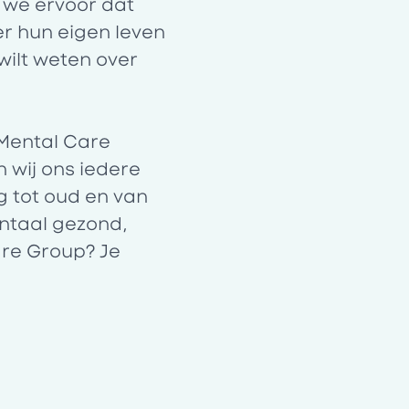
 we ervoor dat
r hun eigen leven
wilt weten over
Mental Care
 wij ons iedere
g tot oud en van
entaal gezond,
are Group? Je