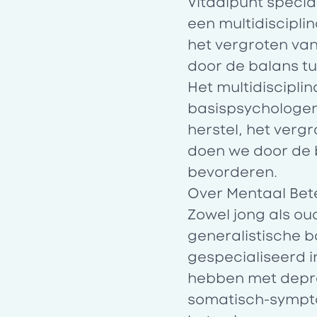
Vitaalpunt specia
een multidiscipli
het vergroten van
door de balans t
Het multidiscipli
basispsychologen
herstel, het vergr
doen we door de 
bevorderen.
Over Mentaal Bet
Zowel jong als ou
generalistische ba
gespecialiseerd i
hebben met depre
somatisch-sympto