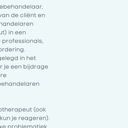
giebehandelaar,
van de cliënt en
ehandelaren
t) in een
 professionals,
ordering.
tgelegd in het
r je een bijdrage
ere
behandelaren
hotherapeut (ook
 kun je reageren).
exe problematiek