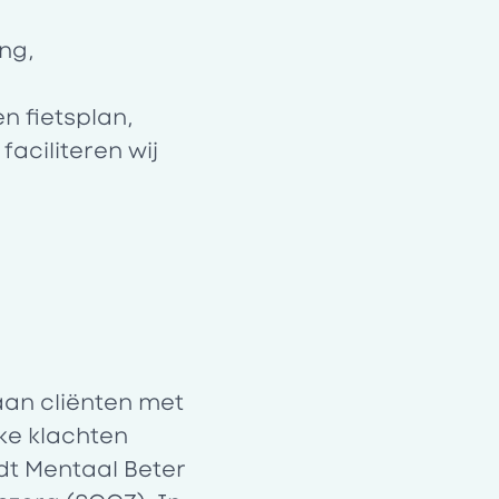
ng,
n fietsplan,
aciliteren wij
aan cliënten met
ke klachten
dt Mentaal Beter