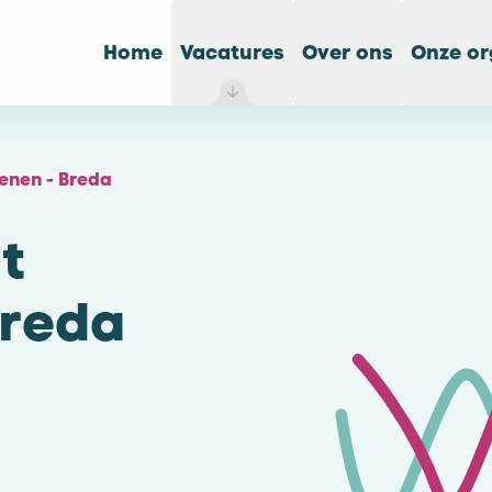
Home
Vacatures
Over ons
Onze or
enen - Breda
t
Breda