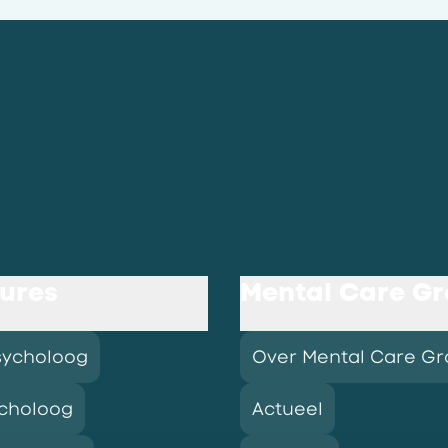
ures
Mental Care G
sycholoog
Over Mental Care G
choloog
Actueel