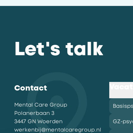
Let's talk
Vacat
Contact
Mental Care Group
Basisp
Polanerbaan
3
3447 GN
Woerden
GZ-psy
werkenbij@mentalcaregroup.nl