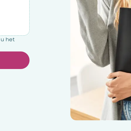
 u het