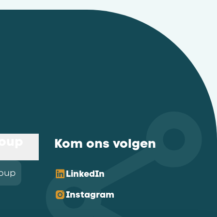
roup
Kom ons volgen
roup
LinkedIn
Instagram