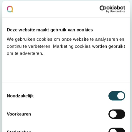
Dit breng je mee
Deze website maakt gebruik van cookies
Van een nieuwe collega verwachten wij;
We gebruiken cookies om onze website te analyseren en
MBO 4 werk- en denkniveau;
continu te verbeteren. Marketing cookies worden gebruikt
Werkervaring opgedaan in een soortgelijke
om te adverteren.
functie;
Communicatieve vaardigheden, klant- en
servicegerichtheid;
Analytische
vaardigheden, oplossingsgericht- en
Toestemmingsselectie
Noodzakelijk
stressbestendigheid;
Vloeiende beheersing van de Nederlandse
taal zowel in woord als geschrift;
Voorkeuren
Het zou mooi zijn als je ervaring hebt met
onder andere Topdesk of Microsoft Azure.