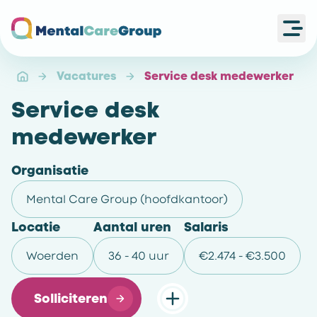
Ope
Ga naar de homepagina
Vacatures
Service desk medewerker
Service desk
medewerker
Organisatie
Mental Care Group (hoofdkantoor)
Locatie
Aantal uren
Salaris
Woerden
36 - 40 uur
€2.474 - €3.500
Solliciteren