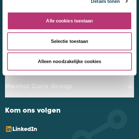
Details tonen
3447 GN
Woerden
werkenbij@mentalcaregroup.nl
Alle cookies toestaan
NL Mental Care Group B.V.
:
KvK:
76188132
Selectie toestaan
Alleen noodzakelijke cookies
Vacatures
Mental Care Group
Kom ons volgen
LinkedIn