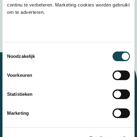
het
privacybeleid
continu te verbeteren. Marketing cookies worden gebruikt
om te adverteren.
Verzenden
Wij bewaren uw gegevens veilig
Toestemmingsselectie
Noodzakelijk
Voorkeuren
Let's talk
Statistieken
Contact
Marketing
Mental Care Group
Polanerbaan
3