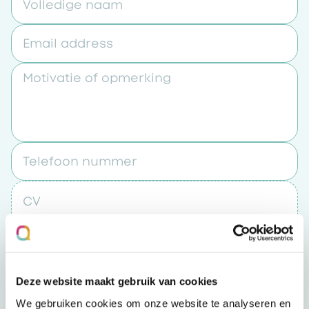
Volledige naam
Email address
Motivatie of opmerking
Telefoon nummer
CV
Upload een bestand
Deze website maakt gebruik van cookies
Door op “verzenden” te klikken accepteert u
We gebruiken cookies om onze website te analyseren en