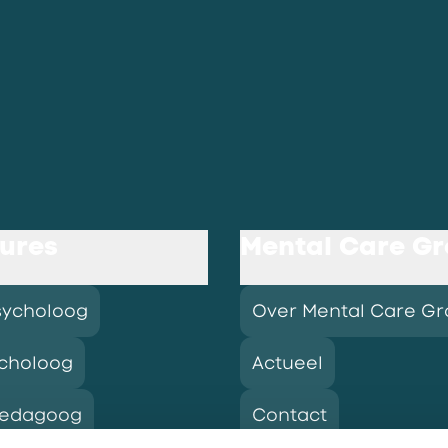
ures
Mental Care G
sycholoog
Over Mental Care G
choloog
Actueel
pedagoog
Contact