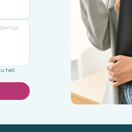
ferlijst
 u het