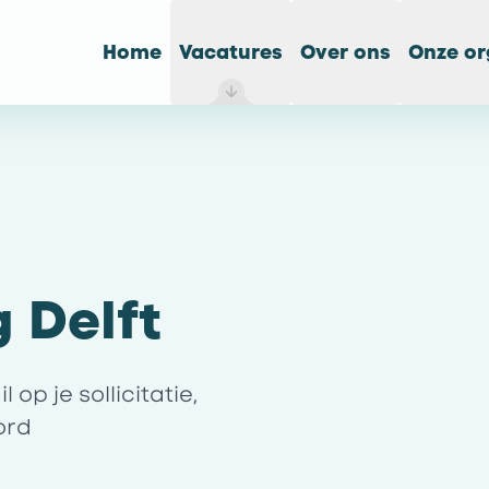
Home
Vacatures
Over ons
Onze or
 Delft
op je sollicitatie,
ord