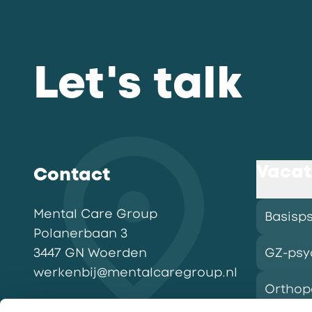
Let's talk
Vacat
Contact
Mental Care Group
Basisp
Polanerbaan
3
3447 GN
Woerden
GZ-psy
werkenbij@mentalcaregroup.nl
Ortho
NL Mental Care Group B.V.
: