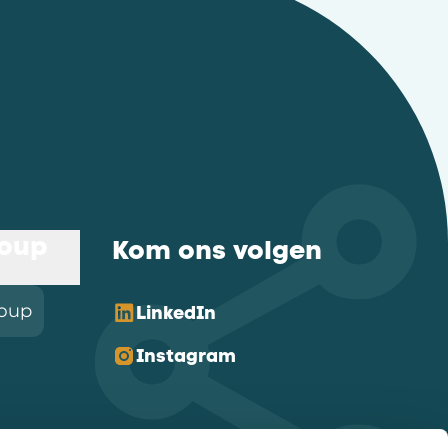
roup
Kom ons volgen
roup
LinkedIn
Instagram