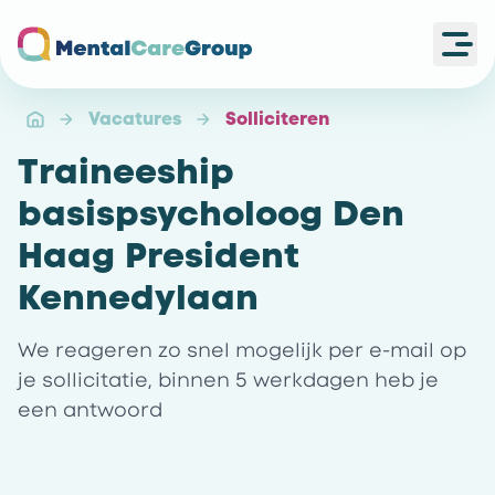
Ope
Ga naar de homepagina
Vacatures
Solliciteren
Traineeship
basispsycholoog Den
Haag President
Kennedylaan
We reageren zo snel mogelijk per e-mail op
je sollicitatie, binnen 5 werkdagen heb je
een antwoord