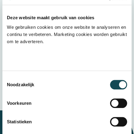
Wij ontvangen graag jouw (voorlopige)
Deze website maakt gebruik van cookies
cijferlijst
We gebruiken cookies om onze website te analyseren en
continu te verbeteren. Marketing cookies worden gebruikt
Upload een bestand
om te adverteren.
Door op “verzenden” te klikken accepteert u
het
privacybeleid
Verzenden
Toestemmingsselectie
Noodzakelijk
Wij bewaren uw gegevens veilig
Voorkeuren
Statistieken