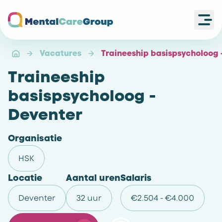
Ope
Ga naar de homepagina
Vacatures
Traineeship basispsycholoog 
Traineeship
basispsycholoog -
Deventer
Organisatie
HSK
Locatie
Aantal uren
Salaris
Deventer
32 uur
€2.504 - €4.000