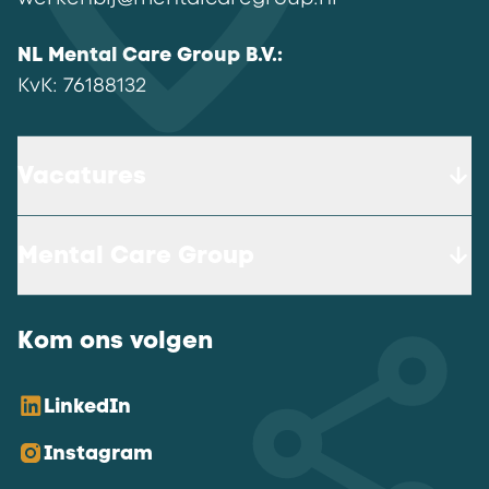
NL Mental Care Group B.V.
:
KvK:
76188132
Vacatures
Mental Care Group
Kom ons volgen
LinkedIn
Instagram