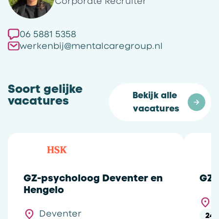
Corporate Recruiter
06 5881 5358
werkenbij@mentalcaregroup.nl
Soort gelijke
Bekijk alle 
vacatures
vacatures
GZ-psycholoog Deventer en
GZ-
Hengelo
Deventer
24 