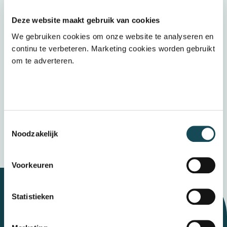
Wij ontvangen graag jouw (voorlopige)
cijferlijst
Deze website maakt gebruik van cookies
We gebruiken cookies om onze website te analyseren en
Upload een bestand
continu te verbeteren. Marketing cookies worden gebruikt
om te adverteren.
Door op “verzenden” te klikken accepteert u
het
privacybeleid
Verzenden
Toestemmingsselectie
Wij bewaren uw gegevens veilig
Noodzakelijk
Voorkeuren
Statistieken
Let's talk