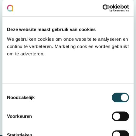
Upload een bestand
Deze website maakt gebruik van cookies
Wij ontvangen graag jouw (voorlopige)
We gebruiken cookies om onze website te analyseren en
cijferlijst
continu te verbeteren. Marketing cookies worden gebruikt
om te adverteren.
Upload een bestand
Door op “verzenden” te klikken accepteert u
het
privacybeleid
Toestemmingsselectie
Noodzakelijk
Verzenden
Wij bewaren uw gegevens veilig
Voorkeuren
Statistieken