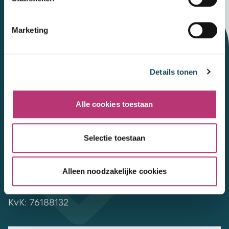
Marketing
Let's talk
Details tonen
Contact
Alle cookies toestaan
Mental Care Group
Polanerbaan
3
Selectie toestaan
3447 GN
Woerden
werkenbij@mentalcaregroup.nl
Alleen noodzakelijke cookies
NL Mental Care Group B.V.
:
KvK:
76188132