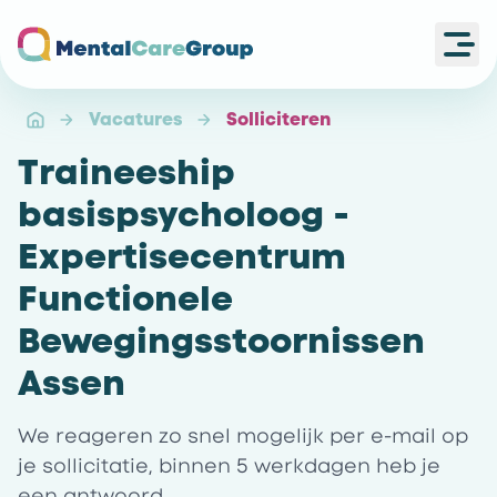
Ope
Ga naar de homepagina
Vacatures
Solliciteren
Traineeship
basispsycholoog -
Expertisecentrum
Functionele
Bewegingsstoornissen
Assen
We reageren zo snel mogelijk per e-mail op
je sollicitatie, binnen 5 werkdagen heb je
een antwoord