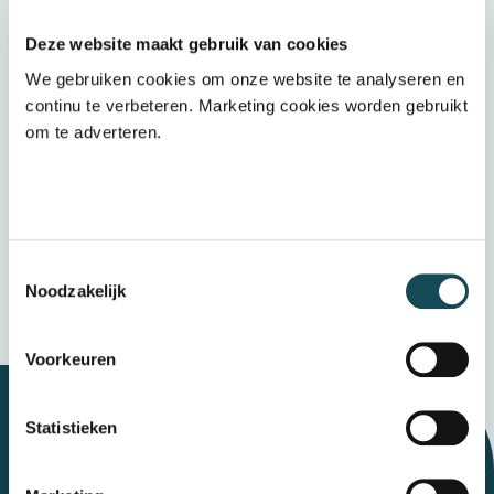
Wij ontvangen graag jouw (voorlopige)
cijferlijst
Deze website maakt gebruik van cookies
We gebruiken cookies om onze website te analyseren en
Upload een bestand
continu te verbeteren. Marketing cookies worden gebruikt
om te adverteren.
Door op “verzenden” te klikken accepteert u
het
privacybeleid
Verzenden
Toestemmingsselectie
Wij bewaren uw gegevens veilig
Noodzakelijk
Voorkeuren
Statistieken
Let's talk