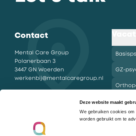
Vacat
Contact
Mental Care Group
Basisp
Polanerbaan
3
3447 GN
Woerden
GZ-psy
werkenbij@mentalcaregroup.nl
Ortho
NL Mental Care Group B.V.
:
KvK:
76188132
Deze website maakt gebru
We gebruiken cookies om o
Vacatu
worden gebruikt om te adv
Ga naar de homepagina