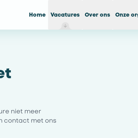
Home
Vacatures
Over ons
Onze or
et
ture niet meer
m contact met ons