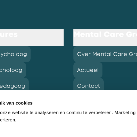
ures
Mental Care G
sycholoog
Over Mental Care G
choloog
Actueel
pedagoog
Contact
ik van cookies
nze website te analyseren en continu te verbeteren. Marketing
res
erteren.