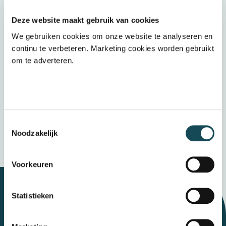
Wij ontvangen graag jouw (voorlopige)
cijferlijst
Deze website maakt gebruik van cookies
We gebruiken cookies om onze website te analyseren en
Upload een bestand
continu te verbeteren. Marketing cookies worden gebruikt
om te adverteren.
Door op “verzenden” te klikken accepteert u
het
privacybeleid
Verzenden
Toestemmingsselectie
Wij bewaren uw gegevens veilig
Noodzakelijk
Voorkeuren
Statistieken
Let's talk