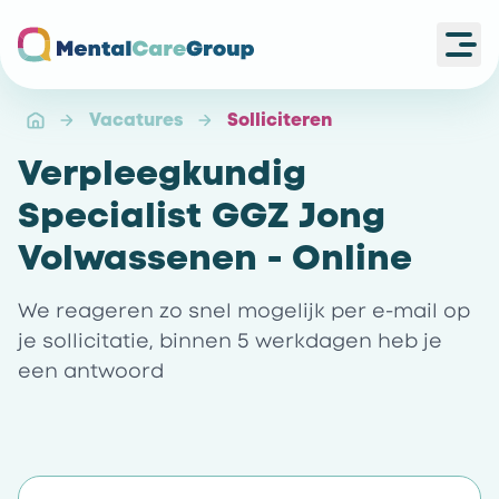
Ope
Ga naar de homepagina
Vacatures
Solliciteren
Verpleegkundig
Specialist GGZ Jong
Volwassenen - Online
We reageren zo snel mogelijk per e-mail op
je sollicitatie, binnen 5 werkdagen heb je
een antwoord