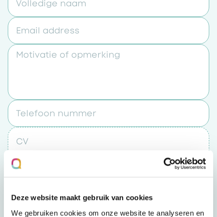
Volledige naam
Email address
Motivatie of opmerking
Telefoon nummer
CV
Upload een bestand
Deze website maakt gebruik van cookies
Door op “verzenden” te klikken accepteert u
We gebruiken cookies om onze website te analyseren en