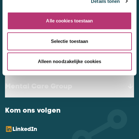
Details tonen
3447 GN
Woerden
werkenbij@mentalcaregroup.nl
Alle cookies toestaan
NL Mental Care Group B.V.
:
KvK:
76188132
Selectie toestaan
Alleen noodzakelijke cookies
Vacatures
Mental Care Group
Kom ons volgen
LinkedIn