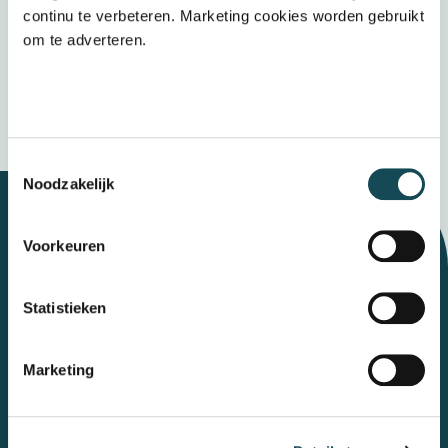
het
privacybeleid
continu te verbeteren. Marketing cookies worden gebruikt
om te adverteren.
Verzenden
Wij bewaren uw gegevens veilig
Toestemmingsselectie
Noodzakelijk
Voorkeuren
Let's talk
Statistieken
Contact
Marketing
Mental Care Group
Polanerbaan
3