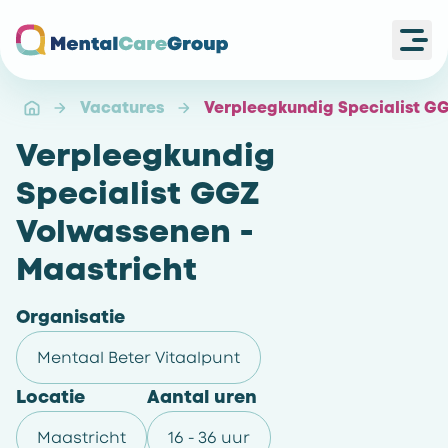
Ope
Ga naar de homepagina
Vacatures
Verpleegkundig Specialist G
Verpleegkundig
Specialist GGZ
Volwassenen -
Maastricht
Organisatie
Mentaal Beter Vitaalpunt
Locatie
Aantal uren
Maastricht
16 - 36 uur