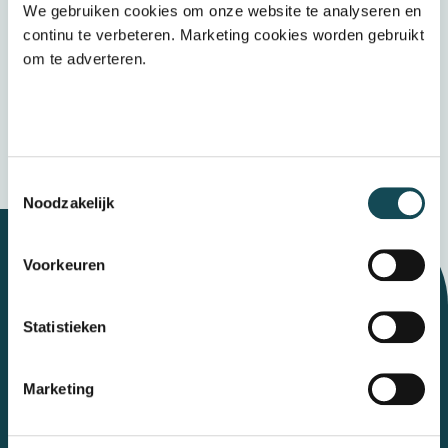
We gebruiken cookies om onze website te analyseren en
Door op “verzenden” te klikken accepteert u
continu te verbeteren. Marketing cookies worden gebruikt
het
privacybeleid
om te adverteren.
Verzenden
Wij bewaren uw gegevens veilig
Toestemmingsselectie
Noodzakelijk
Voorkeuren
Let's talk
Statistieken
Contact
Marketing
Mental Care Group