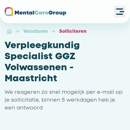
Ope
Ga naar de homepagina
Vacatures
Solliciteren
Verpleegkundig
Specialist GGZ
Volwassenen -
Maastricht
We reageren zo snel mogelijk per e-mail op
je sollicitatie, binnen 5 werkdagen heb je
een antwoord