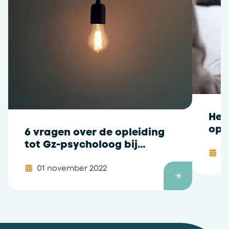
Het
opl
6 vragen over de opleiding
tot Gz-psycholoog bij
2
Mental Care Group
01 november 2022