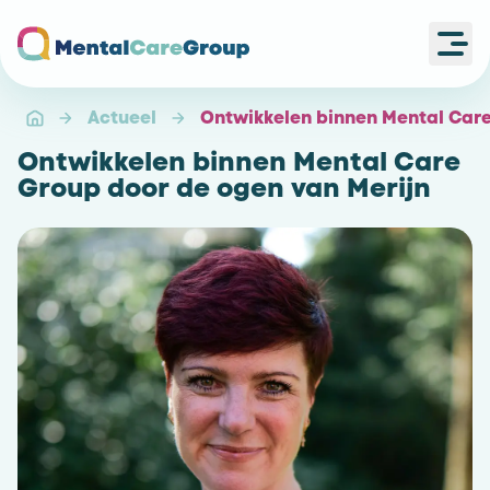
Ope
Ga naar de homepagina
Actueel
Ontwikkelen binnen Mental Care
Ontwikkelen binnen Mental Care
Group door de ogen van Merijn