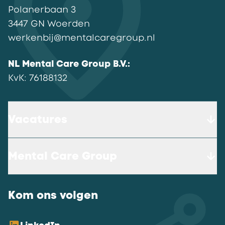
Polanerbaan
3
3447 GN
Woerden
werkenbij@mentalcaregroup.nl
NL Mental Care Group B.V.
:
KvK:
76188132
Vacatures
Mental Care Group
Kom ons volgen