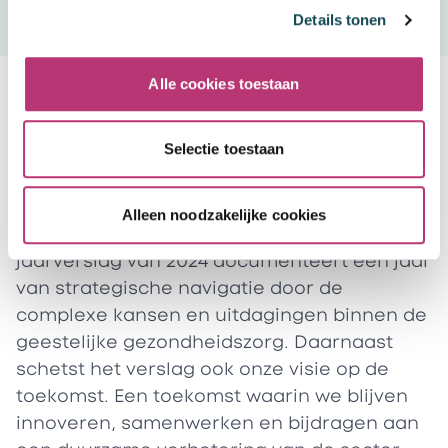
Details tonen
2024
Alle cookies toestaan
Jaarverslag
Selectie toestaan
Bij Mental Care Group streven we naar een
vernieuwende aanpak binnen de geestelijke
gezondheidszorg en begeleiding bij
Alleen noodzakelijke cookies
leeruitdagingen in Nederland. Ons
jaarverslag van 2024 documenteert een jaar
van strategische navigatie door de
complexe kansen en uitdagingen binnen de
geestelijke gezondheidszorg. Daarnaast
schetst het verslag ook onze visie op de
toekomst. Een toekomst waarin we blijven
innoveren, samenwerken en bijdragen aan