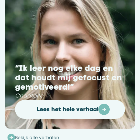
“Ik leer nog elke dag en
dat houdt mij gefocust en
gemotiveerd!”
Chantalle
Lees het hele verhaal
Bekijk alle verhalen