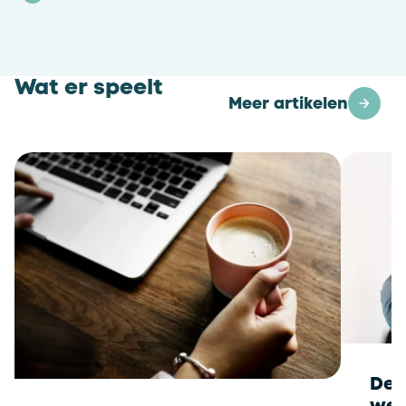
Wat er speelt
Meer artikelen
De 
wee