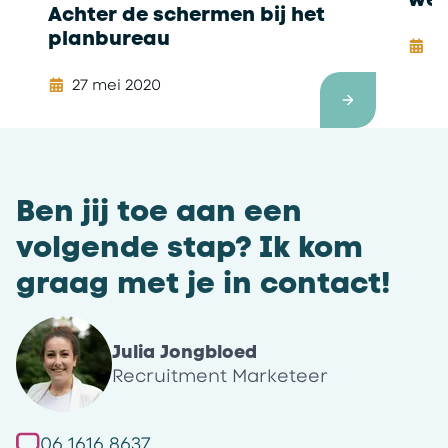
Achter de schermen bij het
planbureau
15
27 mei 2020
Ben jij toe aan een
volgende stap? Ik kom
graag met je in contact!
Julia Jongbloed
Recruitment Marketeer
06 1616 8637