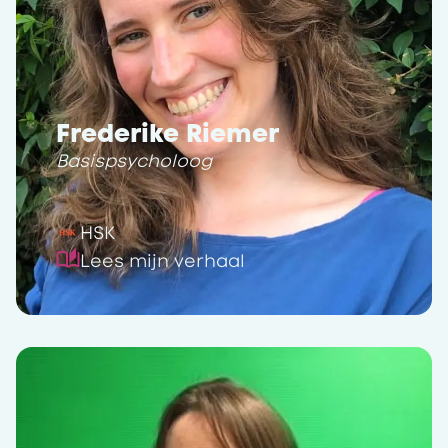
Frederike Riemer
Basispsycholoog
HSK
Lees mijn verhaal