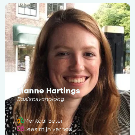
Lianne Hartings
Basispsycholoog
Mentaal Beter
Lees mijn verhaal