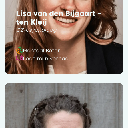
Lisa van den Bijgaart –
ten Kleij
GZ-psycholoog
Mentaal Beter
Lees mijn verhaal