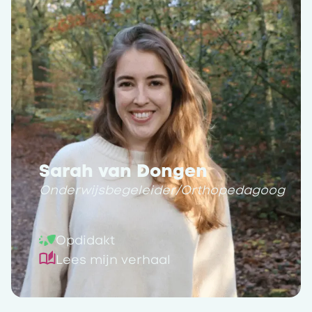
Sarah van Dongen
Onderwijsbegeleider/Orthopedagoog
Opdidakt
Lees mijn verhaal