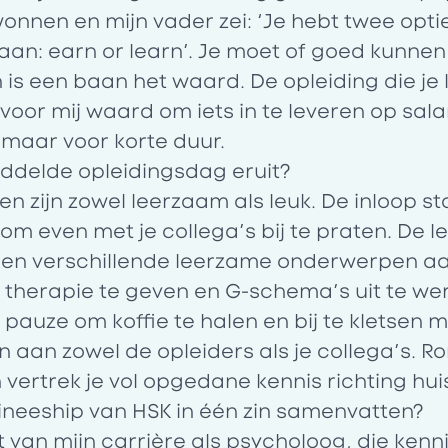
onnen en mijn vader zei: ‘Je hebt twee optie
an: earn or learn’. Je moet of goed kunnen
is een baan het waard. De opleiding die je k
 voor mij waard om iets in te leveren op sala
k maar voor korte duur.
iddelde opleidingsdag eruit?
n zijn zowel leerzaam als leuk. De inloop st
om even met je collega’s bij te praten. De l
men verschillende leerzame onderwerpen aa
 therapie te geven en G-schema’s uit te we
pauze om koffie te halen en bij te kletsen m
n aan zowel de opleiders als je collega’s. Ro
vertrek je vol opgedane kennis richting hui
aineeship van HSK in één zin samenvatten?
t van mijn carrière als psycholoog, die kenn