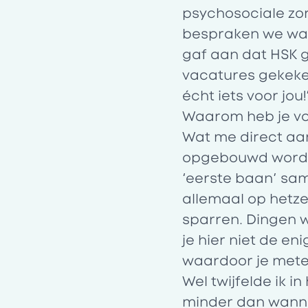
psychosociale zo
bespraken we wat 
gaf aan dat HSK 
vacatures gekeken
écht iets voor jou!’
Waarom heb je vo
Wat me direct aan
opgebouwd wordt. I
‘eerste baan’ sa
allemaal op hetzel
sparren. Dingen w
je hier niet de en
waardoor je mete
Wel twijfelde ik i
minder dan wannee