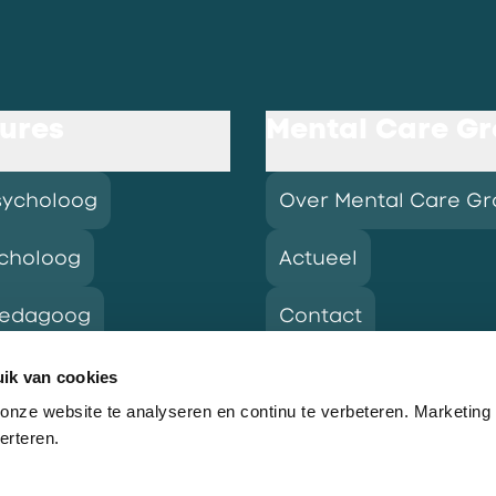
ures
Mental Care G
sycholoog
Over Mental Care G
choloog
Actueel
pedagoog
Contact
ik van cookies
nze website te analyseren en continu te verbeteren. Marketing
res
erteren.