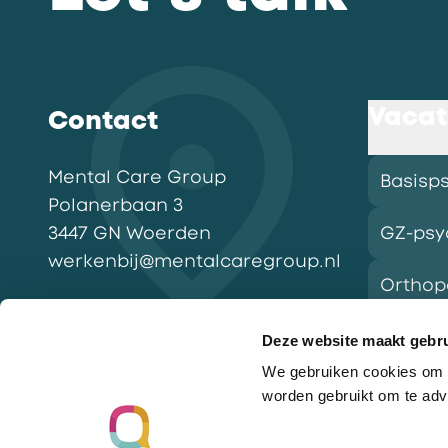
Vacat
Contact
Mental Care Group
Basisp
Polanerbaan
3
3447 GN
Woerden
GZ-psy
werkenbij@mentalcaregroup.nl
Ortho
NL Mental Care Group B.V.
:
KvK:
76188132
Deze website maakt gebru
We gebruiken cookies om o
Vacatu
worden gebruikt om te adv
Ga naar de homepagina