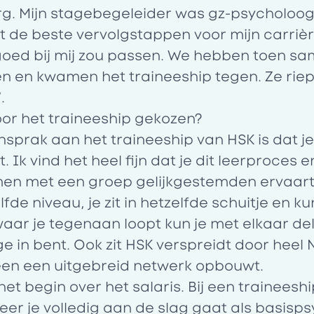
rg. Mijn stagebegeleider was gz-psycholoo
de beste vervolgstappen voor mijn carrière 
goed bij mij zou passen. We hebben toen s
 en kwamen het traineeship tegen. Ze riep ge
.
or het traineeship gekozen?
sprak aan het traineeship van HSK is dat je
k vind het heel fijn dat je dit leerproces en
men met een groep gelijkgestemden ervaart.
fde niveau, je zit in hetzelfde schuitje en k
aar je tegenaan loopt kun je met elkaar dele
ige in bent. Ook zit HSK verspreidt door heel
en een uitgebreid netwerk opbouwt.
n het begin over het salaris. Bij een traineesh
r je volledig aan de slag gaat als basisps