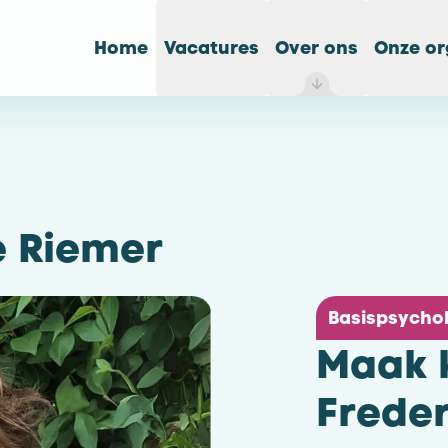
Home
Vacatures
Over ons
Onze or
e Riemer
Basispsychol
Maak 
Freder