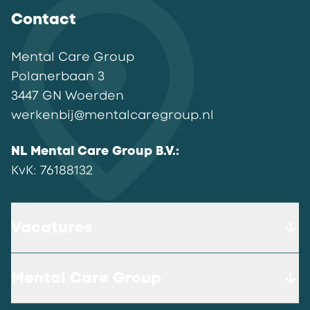
Contact
Mental Care Group
Polanerbaan
3
3447 GN
Woerden
werkenbij@mentalcaregroup.nl
NL Mental Care Group B.V.
:
KvK:
76188132
Vacatures
Mental Care Group