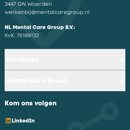
3447 GN
Woerden
werkenbij@mentalcaregroup.nl
NL Mental Care Group B.V.
:
KvK:
76188132
Vacatures
Mental Care Group
Kom ons volgen
LinkedIn