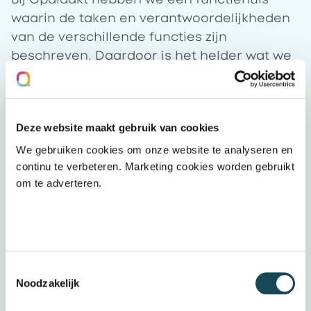
waarin de taken en verantwoordelijkheden
van de verschillende functies zijn
beschreven. Daardoor is het helder wat we
van elkaar kunnen en mogen verwachten.
Het startsalaris en de vaste salarisstappen
(treden) per functie zijn vastgesteld op
Deze website maakt gebruik van cookies
basis van functiewaardering en
marktonderzoek. Een trede staat gelijk aan
We gebruiken cookies om onze website te analyseren en
een jaar relevante werkervaring, aan de
continu te verbeteren. Marketing cookies worden gebruikt
om te adverteren.
hand hiervan word je ook ingeschaald in de
voor jouw functie geldende salarisschaal.
Je krijgt bij Opdidakt ieder jaar op 1 januari
een periodieke verhoging. Treed je in dienst
vóór 1 juli, dan krijg je de periodieke
Toestemmingsselectie
verhoging per 1 januari van het
Noodzakelijk
eerstvolgende jaar. Treed je in dienst op of