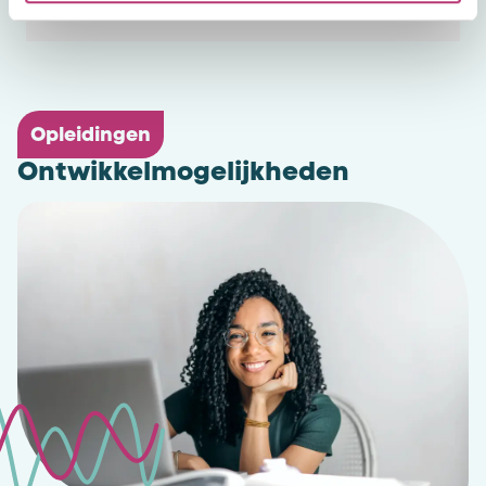
generalist en onderwijsadviseur
Opleidingen
Ontwikkelmogelijkheden