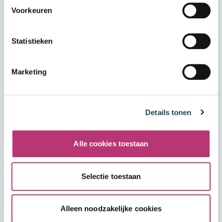
Voorkeuren
Statistieken
Marketing
Werkgeluk is voor mij
diversiteit, vrijheid en een
gezelligheid in het team'
Details tonen
Geraldine
Alle cookies toestaan
Lees het hele verhaal
Selectie toestaan
Bekijk alle verhalen
Alleen noodzakelijke cookies