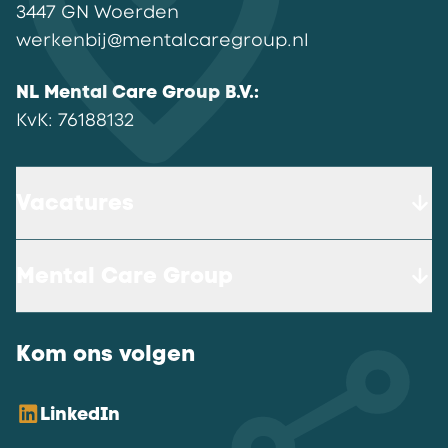
3447 GN
Woerden
werkenbij@mentalcaregroup.nl
NL Mental Care Group B.V.
:
KvK:
76188132
Vacatures
Mental Care Group
Kom ons volgen
LinkedIn