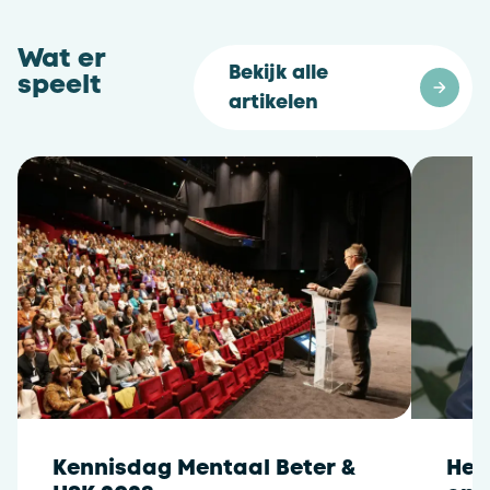
Wat er
Bekijk alle 
speelt
artikelen
Kennisdag Mentaal Beter &
Het