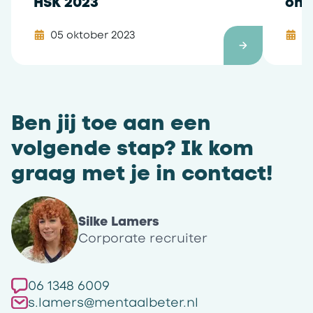
HSK 2023
ond
ter
05 oktober 2023
25
Ben jij toe aan een
volgende stap? Ik kom
graag met je in contact!
Silke Lamers
Corporate recruiter
06 1348 6009
s.lamers@mentaalbeter.nl