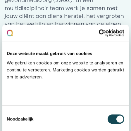
gezondheidszorg (SGGZ). In een
multidisciplinair team werk je samen met
jouw cliënt aan diens herstel, het vergroten
van het welzijn en herwinnen van de eigen
regie. Dit doen we door de balans tussen
psyche, lichaam en omgevingsfactoren te
bevorderen.
Deze website maakt gebruik van cookies
We gebruiken cookies om onze website te analyseren en
Vacatures
continu te verbeteren. Marketing cookies worden gebruikt
om te adverteren.
Uitgelicht verhaal
Toestemmingsselectie
Noodzakelijk