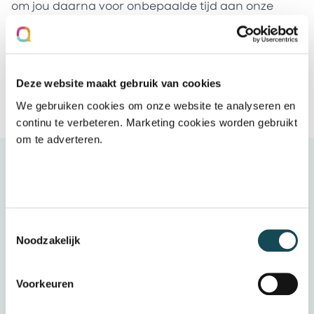
om jou daarna voor onbepaalde tijd aan onze
organisatie te verbinden.
Voor een uitgebreidere toelichting bekijk je
onze arbeidsvoorwaardenpagina
.
Deze website maakt gebruik van cookies
We gebruiken cookies om onze website te analyseren en
Bekijk de vacatures
continu te verbeteren. Marketing cookies worden gebruikt
om te adverteren.
Kan ik werken vanuit het
buitenland?
Toestemmingsselectie
We bieden graag de mogelijkheid om vanuit
Noodzakelijk
het buitenland deze functie te vervullen.
Helaas weerhoudt wet- en regelgeving ons
Voorkeuren
van het aannemen van kandidaten die
fulltime in het buitenland wonen. De wet