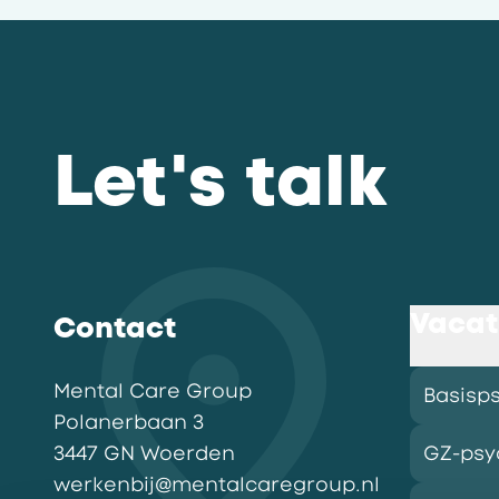
Let's talk
Vacat
Contact
Mental Care Group
Basisp
Polanerbaan
3
3447 GN
Woerden
GZ-psy
werkenbij@mentalcaregroup.nl