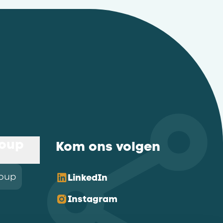
roup
Kom ons volgen
roup
LinkedIn
Instagram