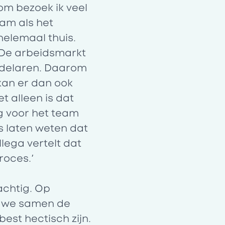
rom bezoek ik veel
eam als het
helemaal thuis.
. De arbeidsmarkt
andelaren. Daarom
kan er dan ook
 alleen is dat
ng voor het team
s laten weten dat
lega vertelt dat
proces.’
achtig. Op
n we samen de
est hectisch zijn.