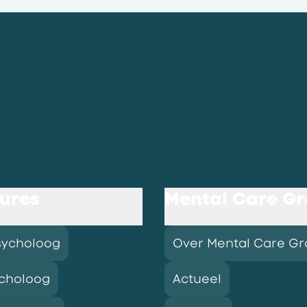
ures
Mental Care G
sycholoog
Over Mental Care G
choloog
Actueel