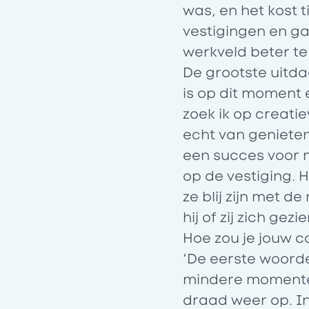
was, en het kost t
vestigingen en ga
werkveld beter te
De grootste uitda
is op dit moment 
zoek ik op creati
echt van geniete
een succes voor m
op de vestiging. 
ze blij zijn met 
hij of zij zich gez
Hoe zou je jouw c
‘De eerste woorde
mindere momente
draad weer op. In