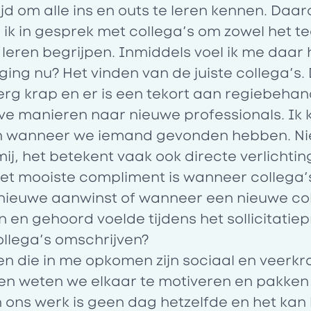
ijd om alle ins en outs te leren kennen. Daa
 ik in gesprek met collega’s om zowel het t
 leren begrijpen. Inmiddels voel ik me daar 
ging nu? Het vinden van de juiste collega’s
erg krap en er is een tekort aan regiebeh
eve manieren naar nieuwe professionals. Ik 
n wanneer we iemand gevonden hebben. Niet
ij, het betekent vaak ook directe verlichti
Het mooiste compliment is wanneer collega’
de nieuwe aanwinst of wanneer een nieuwe col
ien en gehoord voelde tijdens het sollicitatie
ollega’s omschrijven?
n die in me opkomen zijn sociaal en veerkr
n weten we elkaar te motiveren en pakke
 ons werk is geen dag hetzelfde en het kan b