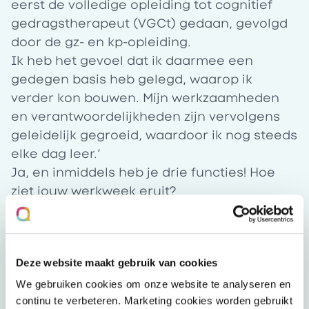
eerst de volledige opleiding tot cognitief
gedragstherapeut (VGCt) gedaan, gevolgd
door de gz- en kp-opleiding.
Ik heb het gevoel dat ik daarmee een
gedegen basis heb gelegd, waarop ik
verder kon bouwen. Mijn werkzaamheden
en verantwoordelijkheden zijn vervolgens
geleidelijk gegroeid, waardoor ik nog steeds
elke dag leer.’
Ja, en inmiddels heb je drie functies! Hoe
ziet jouw werkweek eruit?
‘Ik heb eigenlijk geen standaard werkdag,
haha. Iedere dag is anders. De ene keer zie
ik mijn cliënten, de andere keer word ik door
Deze website maakt gebruik van cookies
een regiebehandelaar gevraagd om mee te
denken over een suïcidale cliënt of een
We gebruiken cookies om onze website te analyseren en
andere complexe casus.
continu te verbeteren. Marketing cookies worden gebruikt