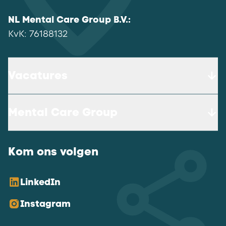
NL Mental Care Group B.V.
:
KvK:
76188132
Vacatures
Mental Care Group
Kom ons volgen
LinkedIn
Instagram