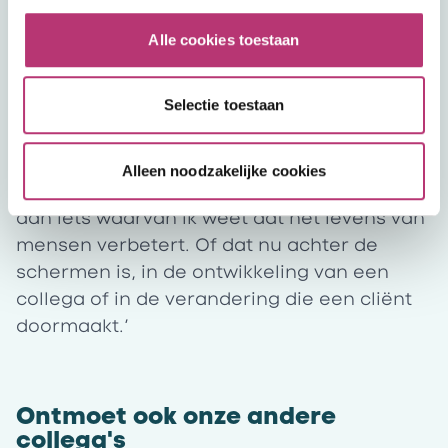
samen aan een gezamenlijk doel werken.
Een van mijn favoriete herinneringen is
Alle cookies toestaan
onze deelname aan Mud Masters met
Mental Care Group. Het was fantastisch om
Selectie toestaan
samen met collega’s door de modder te
tijgeren!’
Wat is werkgeluk voor jou?
Alleen noodzakelijke cookies
‘Werkgeluk is voor mij dat ik kan bijdragen
aan iets waarvan ik weet dat het levens van
mensen verbetert. Of dat nu achter de
schermen is, in de ontwikkeling van een
collega of in de verandering die een cliënt
doormaakt.’
Ontmoet ook onze andere
collega's