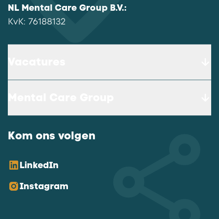
NL Mental Care Group B.V.
:
KvK:
76188132
Vacatures
Mental Care Group
Kom ons volgen
LinkedIn
Instagram