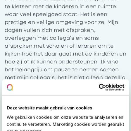
te kletsen met de kinderen in een ruimte
waar veel speelgoed staat. Het is een
prettige en veilige omgeving voor ze. Mijn
dagen vullen zich met afspraken,
overleggen met collega’s en soms
afspraken met scholen of leraren om te
kijken hoe het daar gaat met de kinderen en
hoe zij of ik kunnen ondersteunen. Ik vind
het belangrijk om pauze te nemen samen
met mijn collega’s, het is niet alleen gezellig
maar zorgt voor verbinding en ontspanning,
juist als we druk zijn. Ik zie die verbinding
terug in de tijd die we nemen voor elkaar.
Deze website maakt gebruik van cookies
Als ik bijvoorbeeld een heftige begeleiding
heb gehad of wil praten met een collega is
We gebruiken cookies om onze website te analyseren en
daar ruimte voor. Die maken we!
continu te verbeteren. Marketing cookies worden gebruikt