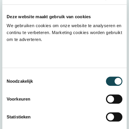
arbeidsmarkt. De sfeer binnen het kantoor
en onze praktijken is informeel. Je kan bij
Deze website maakt gebruik van cookies
iedereen binnen stappen voor advies. Ik
We gebruiken cookies om onze website te analyseren en
ben trots om onderdeel te zijn van deze
continu te verbeteren. Marketing cookies worden gebruikt
organisatie! “
om te adverteren.
Ontmoet ook onze andere
collega's
Toestemmingsselectie
Noodzakelijk
Voorkeuren
Statistieken