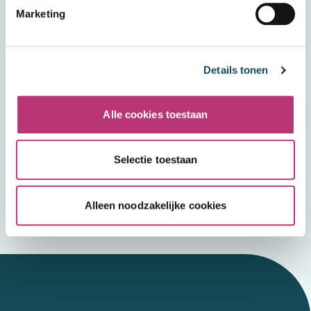
Marketing
Details tonen
Alle cookies toestaan
Chantalle Schutte
Selectie toestaan
Lees mijn verhaal
Alleen noodzakelijke cookies