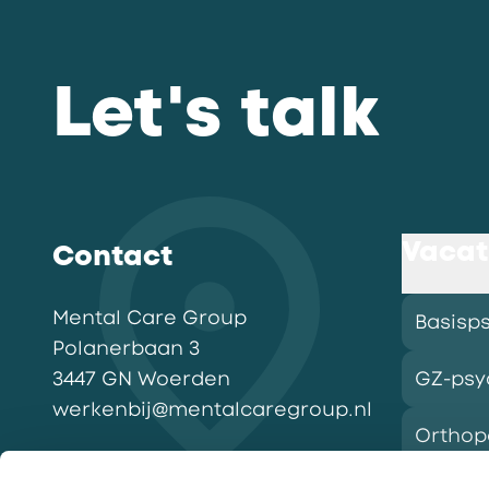
Let's talk
Vacat
Contact
Mental Care Group
Basisp
Polanerbaan
3
3447 GN
Woerden
GZ-psy
werkenbij@mentalcaregroup.nl
Ortho
NL Mental Care Group B.V.
: