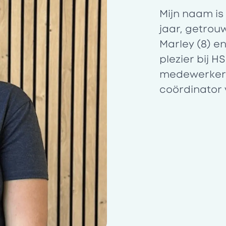
Mijn naam is
jaar, getrou
Marley (8) en
plezier bij H
medewerker a
coördinator