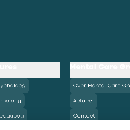
ures
Mental Care G
sycholoog
Over Mental Care G
choloog
Actueel
pedagoog
Contact