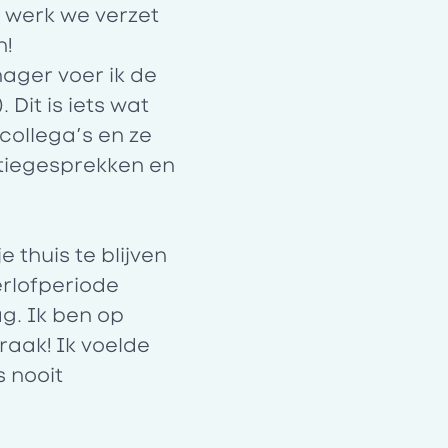
k werk we verzet
n!
ager voer ik de
Dit is iets wat
collega’s en ze
tatiegesprekken en
 thuis te blijven
erlofperiode
ag. Ik ben op
 raak! Ik voelde
s nooit