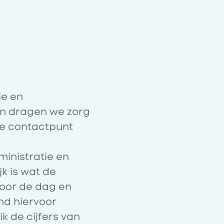
ie en
en dragen we zorg
te contactpunt
ministratie en
jk is wat de
voor de dag en
nd hiervoor
k de cijfers van