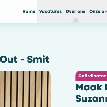
Home
Vacatures
Over ons
Onze or
Out - Smit
Coördinator 
Maak 
Suzann