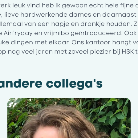
erk leuk vind heb ik gewoon echt hele fijne c
ge, lieve hardwerkende dames en daarnaas
lemaal van een hapje en drankje houden. 
de Airfryday en vrijmibo geïntroduceerd. O
euke dingen met elkaar. Ons kantoor hangt vo
oop nog veel jaren met zoveel plezier bij HSK
ndere collega's