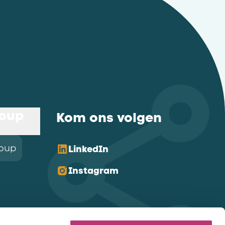
roup
Kom ons volgen
roup
LinkedIn
Instagram