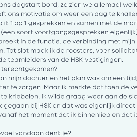
ons dagstart bord, zo zien we allemaal wel
ft ons motivatie om weer een dag te knalle
b ik 1 op 1 gesprekken en samen met de man
een soort voortgangsgesprekken eigenlijk). 
preekt in de functie, de verbinding met mijn 
. Tot slot maak ik de roosters, voer sollici
de teamleiders van de HSK-vestigingen.
SK terechtgekomen?
n mijn dochter en het plan was om een tijdje
ter te zorgen. Maar ik merkte dat toen de v
 te kriebelen, ik wilde graag weer aan de sl
k gegaan bij HSK en dat was eigenlijk direct
anaf het moment dat ik binnenliep en dat i
voel vandaan denk je?